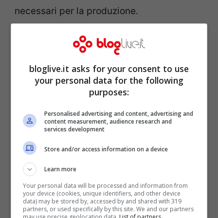
necessari per la produzione.
bloglive.it asks for your consent to use
your personal data for the following
purposes:
Personalised advertising and content, advertising and
content measurement, audience research and
services development
Store and/or access information on a device
Inserito un po’ forzatamente nella
Learn more
categoria Best Comedy
, il film e
Your personal data will be processed and information from
your device (cookies, unique identifiers, and other device
data) may be stored by, accessed by and shared with 319
l’interpretazione di Di Caprio sono già
partners, or used specifically by this site. We and our partners
may use precise geolocation data.
List of partners.