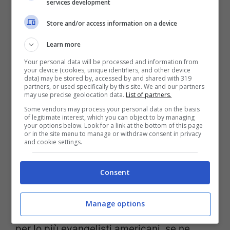
services development
Store and/or access information on a device
Learn more
Your personal data will be processed and information from
Secondo
your device (cookies, unique identifiers, and other device
Amnesty International
sono 38 le
data) may be stored by, accessed by and shared with 319
partners, or used specifically by this site. We and our partners
nazioni africane in cui l’omosessualità è
may use precise geolocation data.
List of partners.
considerata un reato ovvero circa il
70%
Some vendors may process your personal data on the basis
of legitimate interest, which you can object to by managing
del continente. L’Africa, terra di credenze,
your options below. Look for a link at the bottom of this page
or in the site menu to manage or withdraw consent in privacy
miti e leggende, è stata soggetta negli
and cookie settings.
anni alle opere più o meno caritatevoli di
Consent
alcuni religiosi estremisti che predicano
fra le tante cose anche la lotta
Manage options
all’omosessualità. Fra questi
predicatori
,
per lo più evangelisti americani, se ne