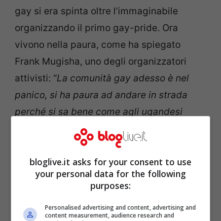
gay si era spinta oltre l’immaginabile
organizzando il primo gay-pride. Ora
vivono nella paura, come ha spiegato
Frank Mugisha, uno degli organizzatori
attivisti: “
La comunità gay adesso è nel
panico, si ha paura ad andare in strada
perché si sa bene come agli ugandesi
piaccia farsi giustizia da sé
“.
bloglive.it asks for your consent to use
your personal data for the following
purposes:
Personalised advertising and content, advertising and
content measurement, audience research and