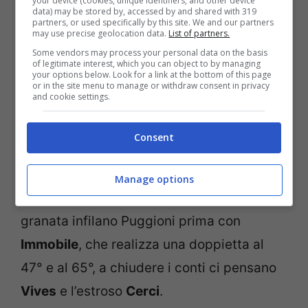
your device (cookies, unique identifiers, and other device
data) may be stored by, accessed by and shared with 319
Palladino. Per la squadra di Mihajlovic é il
partners, or used specifically by this site. We and our partners
may use precise geolocation data.
List of partners.
quinto risultato utile consecutivo, per il
Some vendors may process your personal data on the basis
Parma il sesto.
of legitimate interest, which you can object to by managing
your options below. Look for a link at the bottom of this page
or in the site menu to manage or withdraw consent in privacy
and cookie settings.
Il
Torino
conferma quanto di buono fatto
vedere nelle partite precedenti
Consent
sconfiggendo per
4 a 1
il
Chievo
.
Clivensi che passano in vantaggio con
Manage options
Thereau
dopo 9 minuti, nella ripresa i
granata infilano Puggioni prima con
Immobile
, che realizza una doppietta al
47° e al 65°, a chiudere i conti ci pensano
Vives
e l’estroso
Cerci
.