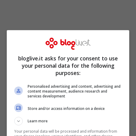
bloglive.it asks for your consent to use
your personal data for the following
purposes:
Personalised advertising and content, advertising and
Finisce
1 a 1
il match tra
Sampdoria
e
content measurement, audience research and
services development
Parma
, con i blucerchiati che passano con
Store and/or access information on a device
Eder allo scadere del primo tempo.
Nel secondo tempo rispondono gli uomini
Learn more
di Donadoni con Lucarelli su assist di
Your personal data will be processed and information from