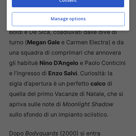
Consent
Vacanze di Natale 2000
, ambientandolo di
nuovo a Cortina. Anche qui abbiamo la
Manage options
carrellata dei soliti personaggi proposti da
Boldi e De Sica, coadiuvati dalle dive di
turno (
Megan Gale
e Carmen Electra) e da
una squadra di comprimari che annovera
gli habituè
Nino D’Angelo
e Paolo Conticini
e l’ingresso di
Enzo Salvi
. Curiosità: la
sigla d’apertura è un perfetto
calco
di
quella del primo Vacanze di Natale, che si
apriva sulle note di
Moonlight Shadow
sullo sfondo di un impianto sciistico.
Dopo
Bodyguards
(2000) si entra