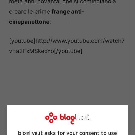
metà anni novanta, che si cominciano a
creare le prime
frange anti-
cinepanettone
.
[youtube]http://www.youtube.com/watch?
v=a2FxMSkeoYo[/youtube]
bloglive.it asks for your consent to use