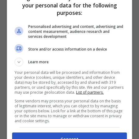
your personal data for the following
purposes:
Passa dunque un altro lustro senza
Vacanze di Natale
, caratterizzato però da
Personalised advertising and content, advertising and
content measurement, audience research and
Tifosi
e
Paparazzi
, che introducono la
services development
moda della
commistione tra cinema e star
Store and/or access information on a device
system
: numerose infatti le partecipazioni
Learn more
in questi film di personaggi provenienti dal
Your personal data will be processed and information from
mondo della tv, della moda e del calcio
your device (cookies, unique identifiers, and other device
data) may be stored by, accessed by and shared with 319
partners, or used specifically by this site. We and our partners
(citatissimo ancora oggi il cameo di Aldo
may use precise geolocation data.
List of partners.
Biscardi e Maurizio Mosca in
Tifosi
).
Some vendors may process your personal data on the basis
of legitimate interest, which you can object to by managing
your options below. Look for a link at the bottom of this page
or in the site menu to manage or withdraw consent in privacy
Sul finire del millennio però, Carlo Vanzina
and cookie settings.
torna alle origini, realizzando nel ‘99