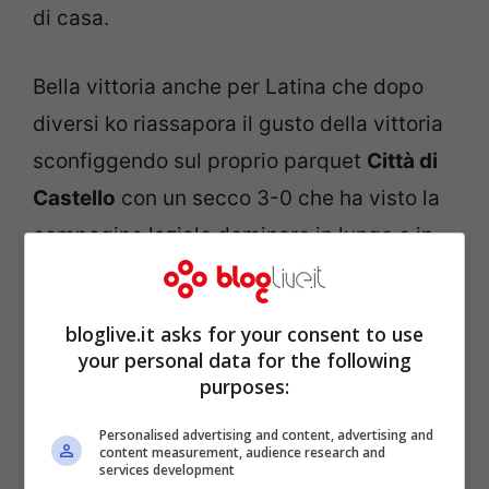
di casa.
Bella vittoria anche per Latina che dopo
diversi ko riassapora il gusto della vittoria
sconfiggendo sul proprio parquet
Città di
Castello
con un secco 3-0 che ha visto la
compagine laziale dominare in lungo e in
largo per l’intero match.
bloglive.it asks for your consent to use
your personal data for the following
purposes:
Personalised advertising and content, advertising and
content measurement, audience research and
services development