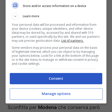
Store and/or access information on a device
Learn more
Your personal data will be processed and information from
your device (cookies, unique identifiers, and other device
In campo
femminile
vince ancora Piacenza
data) may be stored by, accessed by and shared with 319
partners, or used specifically by this site. We and our partners
che tra le mura amiche piega la resistenza
may use precise geolocation data.
List of partners.
Some vendors may process your personal data on the basis
di Conegliano. Dopo aver perso il primo set
of legitimate interest, which you can object to by managing
your options below. Look for a link at the bottom of this page
le ragazze emiliane hanno saputo
or in the site menu to manage or withdraw consent in privacy
and cookie settings.
riorganizzarsi e a portare a casa l’intera
posta. Bergamo rimane a tre punti dopo la
Consent
convincente vittoria contro Urbino. 3-1 il
risultato finale.
Manage options
Sconfitta per
Modena
che conserva però