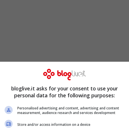
i impegnati allo
Stamford Bridge
contro lo
tta favore dei
Blues
.
bloglive.it asks for your consent to use your
ta stagione con la miglior difesa del
personal data for the following purposes:
erland
ultimo in classifica e che quindi,
Personalised advertising and content, advertising and content
measurement, audience research and services development
rà di certo in vena di regali. Trasferta
far visita al
Tottenham
che, dopo aver
Store and/or access information on a device