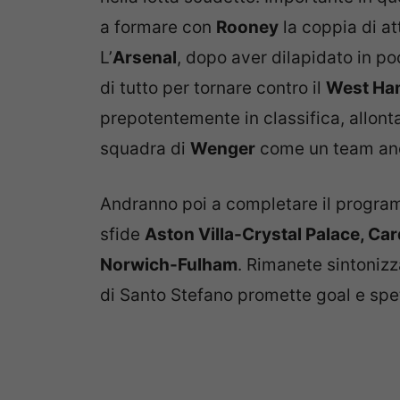
a formare con
Rooney
la coppia di att
L’
Arsenal
, dopo aver dilapidato in po
di tutto per tornare contro il
West Ha
prepotentemente in classifica, allont
squadra di
Wenger
come un team anco
Andranno poi a completare il progr
sfide
Aston Villa-Crystal Palace, Ca
Norwich-Fulham
. Rimanete sintonizza
di Santo Stefano promette goal e spe