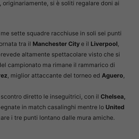
, originariamente, si è soliti regalare doni ai
ime sette squadre racchiuse in soli sei punti
ornata tra il
Manchester City
e il
Liverpool
,
 prevede altamente spettacolare visto che si
 del campionato ma rimane il rammarico di
rez
, miglior attaccante del torneo ed
Aguero
,
contro diretto le inseguitrici, con il
Chelsea,
egnate in match casalinghi mentre lo
United
re i tre punti lontano dalle mura amiche.