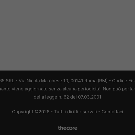
 365 SRL - Via Nicola Marchese 10, 00141 Roma (RM) - Codice Fisc
 quanto viene aggiornato senza alcuna periodicità. Non può perta
della legge n. 62 del 07.03.2001
Copyright ©2026 - Tutti i diritti riservati -
Contattaci