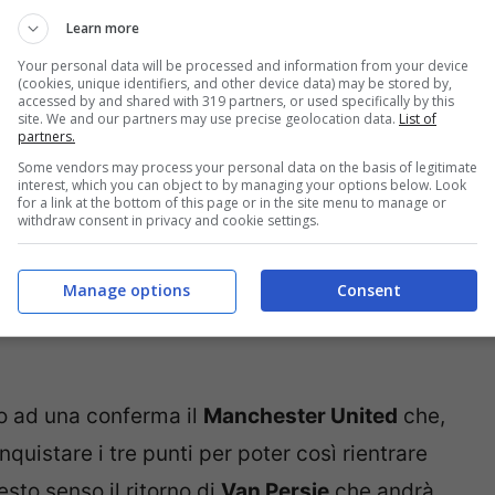
la vittoria trascinato da uno straordinario
Learn more
Your personal data will be processed and information from your device
(cookies, unique identifiers, and other device data) may be stored by,
accessed by and shared with 319 partners, or used specifically by this
site. We and our partners may use precise geolocation data.
List of
partners.
Some vendors may process your personal data on the basis of legitimate
interest, which you can object to by managing your options below. Look
for a link at the bottom of this page or in the site menu to manage or
withdraw consent in privacy and cookie settings.
Manage options
Consent
to ad una conferma il
Manchester United
che,
nquistare i tre punti per poter così rientrare
esto senso il ritorno di
Van Persie
che andrà