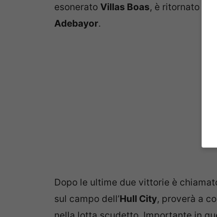
esonerato
Villas Boas
, è ritornato al
Adebayor
.
Dopo le ultime due vittorie è chiama
sul campo dell’
Hull City
, proverà a co
nella lotta scudetto. Importante in qu