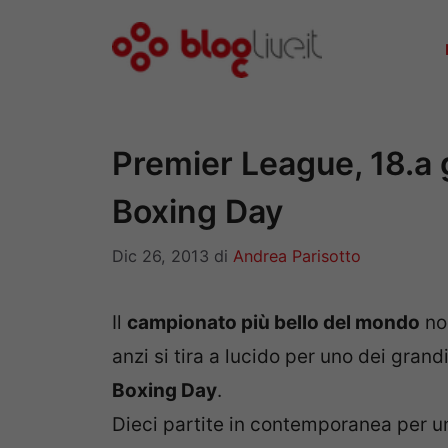
Vai
al
contenuto
Premier League, 18.a g
Boxing Day
Dic 26, 2013
di
Andrea Parisotto
Il
campionato più bello del mondo
non
anzi si tira a lucido per uno dei grand
Boxing Day
.
Dieci partite in contemporanea per u