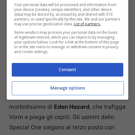
Your personal data will be processed and information from
your device (cookies, unique identifiers, and other device
data) may be stored by, accessed by and shared with 319
partners, or used specifically by this site. We and our partners
may use precise geolocation data.
List of partners.
Some vendors may process your personal data on the basis
of legitimate interest, which you can object to by managing
your options below. Look for a link at the bottom of this page
or in the site menu to manage or withdraw consent in privacy
and cookie settings.
TRE PUNTI SOFFERTI
– Vincono anche,
Consent
seppur soffrendo,
Chelsea
e
Manchester
United
. I blues di Mourinho passano di
Manage options
misura contro lo Swansea grazie al destro
morbidissimo di
Eden Hazard
, che trafigge
Vorm e piega gli ospiti. Gli uomini dello
Special One salgono al terzo posto con