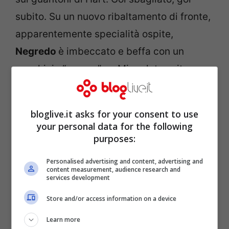
subito. Su un nuovo ribaltamento di fronte,
apparentemente specialità ospite,
Negredo
è imbeccato e beffa con un
cucchiaio “sporco” un Mignolet uscito
malamente dai pali. Nella ripresa i ritmi si
abbassano, Suarez & Co. ci provano, ma
bloglive.it asks for your consent to use
senza successo. City infermabile in casa,
your personal data for the following
scivolone Liverpool: la sentenza del
purposes:
“Boxing Day” è chiara,
il sorpasso è cosa
Personalised advertising and content, advertising and
content measurement, audience research and
fatta.
services development
Store and/or access information on a device
Learn more