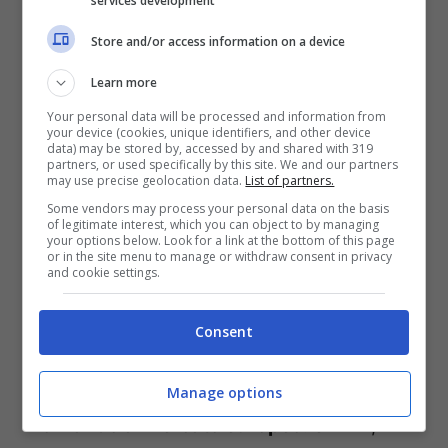
services development
che hanno già Lavezzi e Menez in uscita,
Store and/or access information on a device
preferirebbero un’operazione in chiave
Learn more
definitiva.
Your personal data will be processed and information from
your device (cookies, unique identifiers, and other device
data) may be stored by, accessed by and shared with 319
partners, or used specifically by this site. We and our partners
may use precise geolocation data.
List of partners.
Some vendors may process your personal data on the basis
of legitimate interest, which you can object to by managing
your options below. Look for a link at the bottom of this page
or in the site menu to manage or withdraw consent in privacy
and cookie settings.
Consent
Manage options
Tornando al mercato europeo
: è Pizzi,