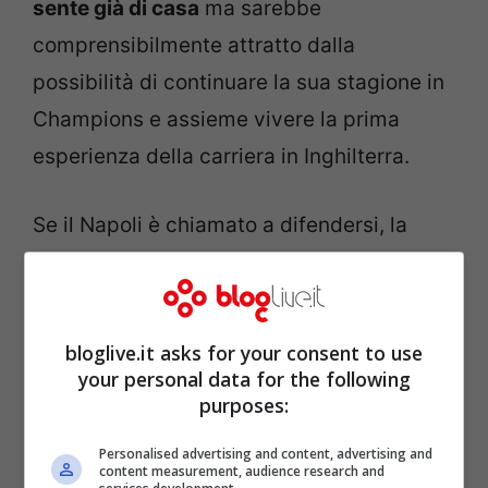
sente già di casa
ma sarebbe
comprensibilmente attratto dalla
possibilità di continuare la sua stagione in
Champions e assieme vivere la prima
esperienza della carriera in Inghilterra.
Se il Napoli è chiamato a difendersi, la
Roma
pensa invece ad attaccare
.
Javier
Pastore
è l’oggetto del desiderio di
Sabatini con cui i contatti sono frequenti.
bloglive.it asks for your consent to use
In Francia sono certi che l’affare possa
your personal data for the following
purposes:
sbloccarsi già a gennaio. Il nodo è la
formula, più che l’ingaggio. I giallorossi
Personalised advertising and content, advertising and
content measurement, audience research and
premono per il prestito
, mentre i parigini,