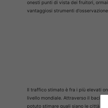
onesti punti di vista dei fruitori, orm
vantaggiosi strumenti d’osservazione e 
Il traffico stimato è fra i più elevati on
livello mondiale. Attraverso il bacino 
potuto stimare quali siano le città pre