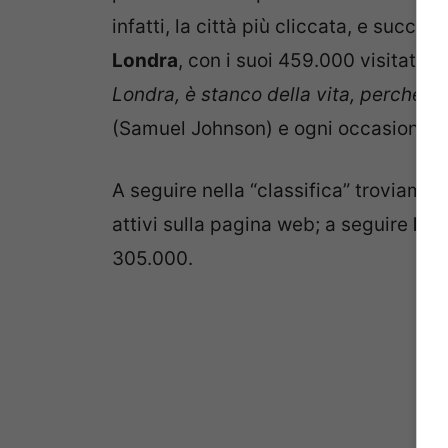
infatti, la città più cliccata, e succe
Londra
, con i suoi 459.000 visitatori.
Londra, è stanco della vita, perché a L
(Samuel Johnson) e ogni occasione è 
A seguire nella “classifica” troviamo l
attivi sulla pagina web; a seguire
Par
305.000.