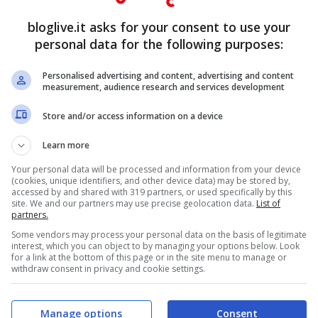
ssivamente anche visitata, è
l’incantevole
bloglive.it asks for your consent to use your
 Ma, si sa,
«Quando un uomo è stanco di
personal data for the following purposes:
ondra c’è tutto ciò che la vita può offrire!»
Personalised advertising and content, advertising and content
measurement, audience research and services development
buona per far capolino nella City.
Store and/or access information on a device
a città eterna,
Roma
, con 365.000 visitatori
Learn more
igi
, a quota 318.000 review e
New York
con
Your personal data will be processed and information from your device
(cookies, unique identifiers, and other device data) may be stored by,
accessed by and shared with 319 partners, or used specifically by this
site. We and our partners may use precise geolocation data.
List of
partners.
Some vendors may process your personal data on the basis of legitimate
interest, which you can object to by managing your options below. Look
for a link at the bottom of this page or in the site menu to manage or
withdraw consent in privacy and cookie settings.
Manage options
Consent