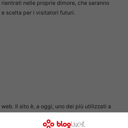
ai rientrati nelle proprie dimore, che saranno
scelta per i visitatori futuri.
 web. Il sito è, a oggi, uno dei più utilizzati a
di utenze all’interno di questo sistema si è
ferite dai turisti. Secondo
l’annual report
,