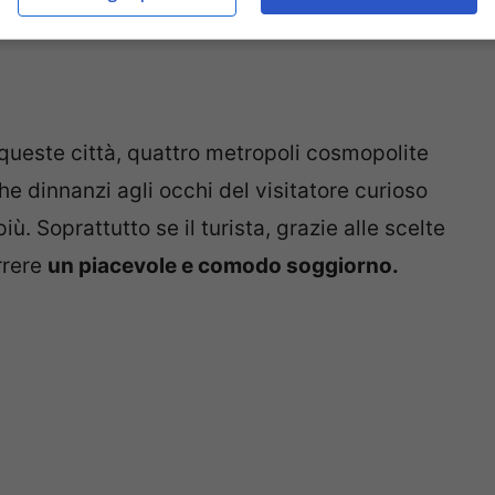
queste città, quattro metropoli cosmopolite
che dinnanzi agli occhi del visitatore curioso
. Soprattutto se il turista, grazie alle scelte
rrere
un piacevole e comodo soggiorno.