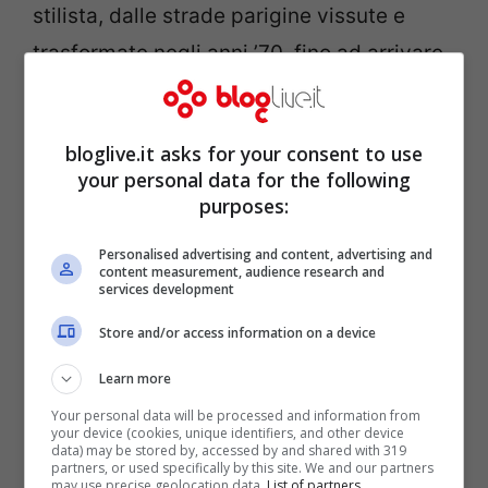
stilista, dalle strade parigine vissute e
trasformate negli anni ’70, fino ad arrivare
agli abiti concepiti per il cinema.
bloglive.it asks for your consent to use
Sono presenti più di
140 creazioni
, tra
your personal data for the following
haute couture e prêt-à-porter. I modelli
purposes:
esposti sono delle vere e proprie opere
Personalised advertising and content, advertising and
d’arte, tutti rigorosamente indossati da
content measurement, audience research and
services development
manichini i cui volti, grazie ad un sistema
Store and/or access information on a device
audiovisivo, risultano interattivi.
Learn more
In mostra, affiancati agli abiti, anche
Your personal data will be processed and information from
your device (cookies, unique identifiers, and other device
accessori, bozzetti, costumi di scena,
data) may be stored by, accessed by and shared with 319
partners, or used specifically by this site. We and our partners
documentazione tratta da film, concerti e
may use precise geolocation data.
List of partners.