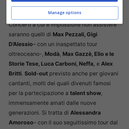
Manage options
Concerti a cui è impossibile non assistere
saranno quelli di
Max Pezzali, Gigi
D’Alessio
– con un inaspettato tour
oltreoceano-,
Modà
,
Max Gazzè, Elio e le
Storie Tese, Luca Carboni, Neffa,
e
Alex
Britti
.
Sold-out
previsto anche per giovani
cantanti, molti dei quali divenuti famosi
per la partecipazione a
talent show
,
immensamente amati dalle nuove
generazioni. Si tratta di
Alessandra
Amoroso
– con il suo seguitissimo tour dal