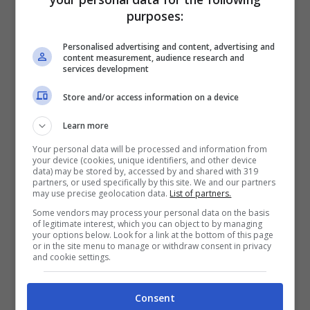
con un tour tutto internazionale-. Le
purposes:
celebri voci del
rock italiano
sono invece
rappresentate dal tour di
Ligabue
dal
30
Personalised advertising and content, advertising and
content measurement, audience research and
services development
Maggio
al
23 Luglio
e dall’immancabile
concerto di
Vasco Rossi
che stupirà il
Store and/or access information on a device
popolo Romano e Milanese dal
Giugno
al
Learn more
Luglio
del
2014
.
Your personal data will be processed and information from
your device (cookies, unique identifiers, and other device
data) may be stored by, accessed by and shared with 319
partners, or used specifically by this site. We and our partners
may use precise geolocation data.
List of partners.
Some vendors may process your personal data on the basis
of legitimate interest, which you can object to by managing
your options below. Look for a link at the bottom of this page
or in the site menu to manage or withdraw consent in privacy
and cookie settings.
Consent