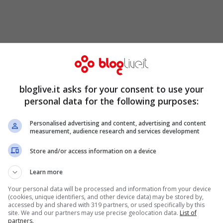
 premiati
.
resso l’
Epicentro Prada di Broadway
, a New
 tale spessore è stato trasformato in un
bloglive.it asks for your consent to use your
personal data for the following purposes:
o Fernàndez, Peng Young e Sarah Harris
Personalised advertising and content, advertising and content
measurement, audience research and services development
ri
dei manoscritti scelti per la pubblicazione
Store and/or access information on a device
Learn more
la creatività. Un modo per stimolare la
Your personal data will be processed and information from your device
(cookies, unique identifiers, and other device data) may be stored by,
i massa.
accessed by and shared with 319 partners, or used specifically by this
site. We and our partners may use precise geolocation data.
List of
 intrinseche di chi ha
stoffa
e merita che la
partners.