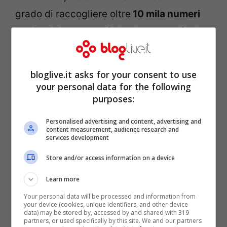
grado di raccogliere oltre
10 mila numeri
telefonici
dando così vita, in poco più di un
mese, ad un database con oltre 290 milioni
di cellulari collegati.
bloglive.it asks for your consent to use
your personal data for the following
purposes:
Personalised advertising and content, advertising and
content measurement, audience research and
services development
Store and/or access information on a device
Learn more
Your personal data will be processed and information from
your device (cookies, unique identifiers, and other device
data) may be stored by, accessed by and shared with 319
partners, or used specifically by this site. We and our partners