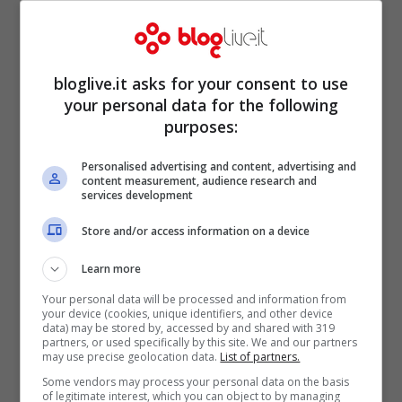
e notebook ultra-slim con un grande
schermo Ultra HD, oltre ai sistemi di rete
ad alte prestazioni”. Il chip LPDDR4 offrirà
bloglive.it asks for your consent to use
your personal data for the following
una
velocità di trasferimento di 3200
purposes:
megabit al secondo per pin
, che per i non
Personalised advertising and content, advertising and
addetti ai lavori significa una velocità
content measurement, audience research and
services development
doppia rispetto ai chip presenti
attualmente sul mercato.
Store and/or access information on a device
Learn more
Your personal data will be processed and information from
your device (cookies, unique identifiers, and other device
data) may be stored by, accessed by and shared with 319
partners, or used specifically by this site. We and our partners
may use precise geolocation data.
List of partners.
Some vendors may process your personal data on the basis
of legitimate interest, which you can object to by managing