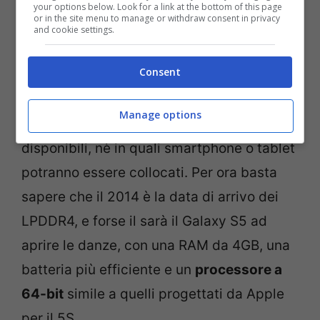
your options below. Look for a link at the bottom of this page
or in the site menu to manage or withdraw consent in privacy
and cookie settings.
Consent
Il gigante sudcoreano non ha specificato
Manage options
una data nella quale i chip saranno
disponibili, nè in quali smartphone o tablet
potranno essere collocati. Per ora basta
sapere che il 2014 è la data di arrivo dei
LPDDR4, e forse il sarà il Galaxy S5 ad
aprire le danze, con una RAM da 4GB, una
batteria più efficiente e un
processore a
64-bit
simile a quelli progettati da Apple
per il 5S.