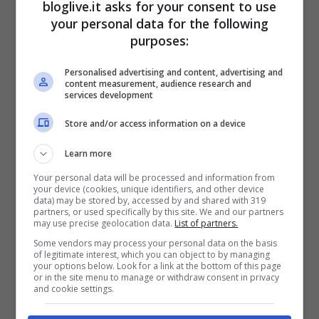
bloglive.it asks for your consent to use
your personal data for the following
purposes:
Personalised advertising and content, advertising and
content measurement, audience research and
services development
Store and/or access information on a device
In attesa di conferme sul fronte del comico
e attore toscano, prendono decisamente
Learn more
quota le candidature di
Claudio Baglioni
e
Your personal data will be processed and information from
your device (cookies, unique identifiers, and other device
Gino Paoli
, due che al Festival hanno dato
data) may be stored by, accessed by and shared with 319
partners, or used specifically by this site. We and our partners
tanto. Assieme a loro restano possibili le
may use precise geolocation data.
List of partners.
Some vendors may process your personal data on the basis
partecipazioni di
Giorgia
(in coppia con
of legitimate interest, which you can object to by managing
your options below. Look for a link at the bottom of this page
Alicia Keys) e
Laura Pausini
,
ancora
or in the site menu to manage or withdraw consent in privacy
and cookie settings.
protagonista del discusso intrigo
legato