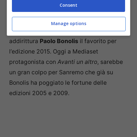
alla sua concomitante tournèe in Brasile.
Consent
La bomba finale
di Libero riguarda infine la
Manage options
conduzione del prossimo anno: sarebbe
addirittura
Paolo Bonolis
il favorito per
l’edizione 2015. Oggi a Mediaset
protagonista con
Avanti un altro
, sarebbe
un gran colpo per Sanremo che già su
Bonolis ha poggiato le fortune delle
edizioni 2005 e 2009.