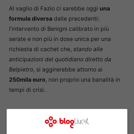
Al vaglio di Fazio ci sarebbe oggi
una
formula diversa
dalle precedenti:
l’intervento di Benigni calibrato in più
serate e non più in dose unica per una
richiesta di cachet che,
stando alle
anticipazioni del quotidiano diretto da
Belpietro
, si aggirerebbe attorno ai
250mila euro
, non proprio una banalità in
tempi di crisi.