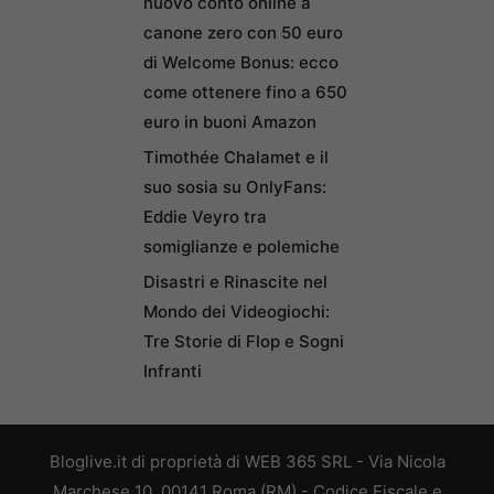
nuovo conto online a
canone zero con 50 euro
di Welcome Bonus: ecco
come ottenere fino a 650
euro in buoni Amazon
Timothée Chalamet e il
suo sosia su OnlyFans:
Eddie Veyro tra
somiglianze e polemiche
Disastri e Rinascite nel
Mondo dei Videogiochi:
Tre Storie di Flop e Sogni
Infranti
Bloglive.it di proprietà di WEB 365 SRL - Via Nicola
Marchese 10, 00141 Roma (RM) - Codice Fiscale e