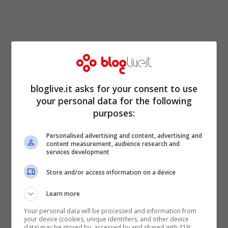
L’ex leader del Pd, dopo la
sconfitta
elettorale
di fine febbraio 2013 e,
bloglive.it asks for your consent to use
your personal data for the following
soprattutto, a seguito del pasticcio per
purposes:
l’
elezione del Capo dello Stato
– con
l’affossamento di Romano Prodi e di tutti i
Personalised advertising and content, advertising and
content measurement, audience research and
services development
candidati proposti dal Partito democratico
– aveva annunciato le sue dimissioni da
Store and/or access information on a device
segretario del partito. Non aveva mai
Learn more
nascosto l’
amarezza
nei confronti dei suoi
Your personal data will be processed and information from
your device (cookies, unique identifiers, and other device
stessi parlamentari, in particolare dai
data) may be stored by, accessed by and shared with 319