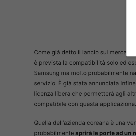
Come già detto il lancio sul mercato 
è prevista la compatibilità solo ed 
Samsung ma molto probabilmente na
servizio. È già stata annunciata infine 
licenza libera che permetterà agli altr
compatibile con questa applicazione
Quella dell’azienda coreana è una ver
probabilmente
aprirà le porte ad un 