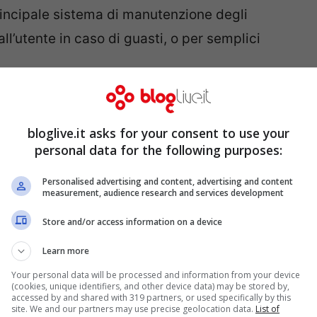
rincipale sistema di manutenzione degli
l’utente in caso di guasti, o per semplici
rveglianza che, tramite telecamere, permette
ositivo.
bloglive.it asks for your consent to use your
istema che consente il controllo, tramite
personal data for the following purposes:
i elettrodomestici. Sarà possibile inoltre
onsentiranno un uso ancor più semplice di
Personalised advertising and content, advertising and content
measurement, audience research and services development
Store and/or access information on a device
Learn more
Your personal data will be processed and information from your device
(cookies, unique identifiers, and other device data) may be stored by,
accessed by and shared with 319 partners, or used specifically by this
site. We and our partners may use precise geolocation data.
List of