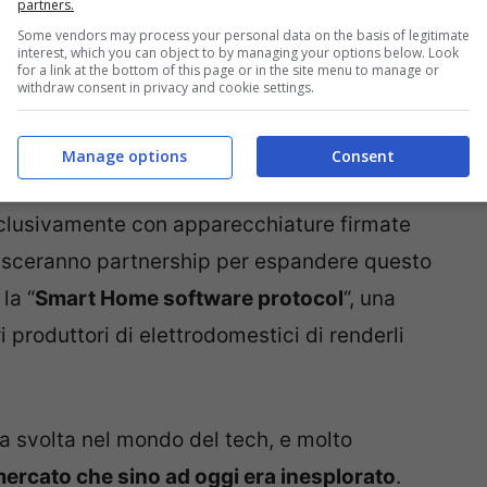
partners.
Some vendors may process your personal data on the basis of legitimate
interest, which you can object to by managing your options below. Look
for a link at the bottom of this page or in the site menu to manage or
withdraw consent in privacy and cookie settings.
Manage options
Consent
è previsto per questo semestre, inizialmente
esclusivamente con apparecchiature firmate
sceranno partnership per espandere questo
la “
Smart Home software protocol
“, una
i produttori di elettrodomestici di renderli
.
a svolta nel mondo del tech, e molto
mercato che sino ad oggi era inesplorato
.