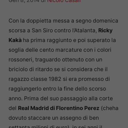
Gen 8, 2014
di
Nicolò Casali
Con la doppietta messa a segno domenica
scorsa a San Siro contro l’Atalanta,
Ricky
Kakà
ha prima raggiunto e poi superato la
soglia delle cento marcature con i colori
rossoneri, traguardo ottenuto con un
briciolo di ritardo se si considera che il
ragazzo classe 1982 si era promesso di
raggiungerlo entro la fine dello scorso
anno. Prima del suo passaggio alla corte
del
Real Madrid di Florentino Perez
(cheha
dovuto staccare un assegno di ben
settanta milioni di euro), in sei anni il