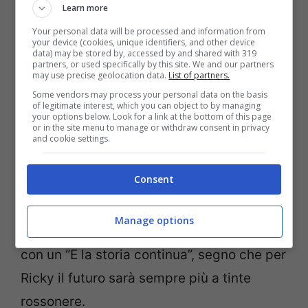
Learn more
deciso di omaggiare il ritrovamento del
Your personal data will be processed and information from
suo campione attraverso le pagine della
your device (cookies, unique identifiers, and other device
data) may be stored by, accessed by and shared with 319
partners, or used specifically by this site. We and our partners
Gazzetta dello Sport
, pubblicando un
may use precise geolocation data.
List of partners.
immagine del giocatore festante in mezzo
Some vendors may process your personal data on the basis
of legitimate interest, which you can object to by managing
alla scritta del famigerato coro a lui
your options below. Look for a link at the bottom of this page
or in the site menu to manage or withdraw consent in privacy
dedicatogli dai tifosi della Sud:
“Siamo
and cookie settings.
venuti fin qua per vedere segnare Kakà!”
.
Consent
Non potevano mancare, inoltre, anche i
ringraziamenti da parte della società, che
Manage options
ha deciso di chiudere il proprio pensiero
con un “E la storia continua”, segno che per
Ricky il futuro sarà sempre più a tinte
rossonere.