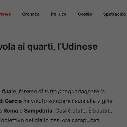
News
Cronaca
Politica
Gossip
Spettacolo
ola ai quarti, l’Udinese
di finale, faremo di tutto per guadagnare la
di Garcia
ha voluto scuotere i suoi alla vigilia
ra
Roma
e
Sampdoria
. Cosi è stato. È bastato
l’obiettivo dei giallorossi ora catapultati