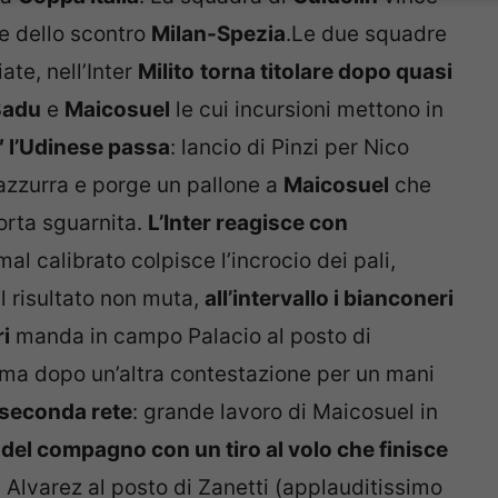
ce dello scontro
Milan-Spezia
.Le due squadre
ate, nell’Inter
Milito
torna titolare dopo quasi
Badu
e
Maicosuel
le cui incursioni mettono in
′ l’Udinese passa
: lancio di Pinzi per Nico
razzurra e porge un pallone a
Maicosuel
che
porta sguarnita.
L’Inter reagisce con
l calibrato colpisce l’incrocio dei pali,
il risultato non muta,
all’intervallo i bianconeri
i
manda in campo Palacio al posto di
ti ma dopo un’altra contestazione per un mani
a seconda rete
: grande lavoro di Maicosuel in
t del compagno con un tiro al volo che finisce
a Alvarez al posto di Zanetti (applauditissimo