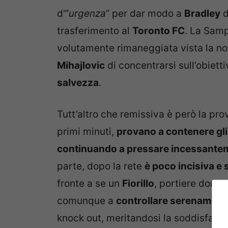
d'”
urgenza
” per dar modo a
Bradley
d
trasferimento al
Toronto FC
. La Samp
volutamente rimaneggiata vista la non
Mihajlovic
di concentrarsi sull’obiett
salvezza
.
Tutt’altro che remissiva è però la prov
primi minuti,
provano a contenere gli 
continuando a pressare incessante
parte, dopo la rete
è poco incisiva e 
fronte a se un
Fiorillo
, portiere dorian
comunque a
controllare serenamente
knock out, meritandosi la soddisfazio