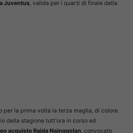
 la Juventus
, valida per i quarti di finale della
er la prima volta la terza maglia, di colore
izio della stagione tutt’ora in corso ed
l neo acquisto Rajda Nainggolan
, convocato