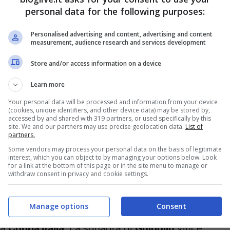
a gara in maniera quasi totale
. Abbiamo avuto
personal data for the following purposes:
on abbiamo sofferto. Peccato che il secondo
Personalised advertising and content, advertising and content
uilli alla fine.
Ma sono contento perché
measurement, audience research and services development
o
“
.
Store and/or access information on a device
Learn more
Your personal data will be processed and information from your device
(cookies, unique identifiers, and other device data) may be stored by,
accessed by and shared with 319 partners, or used specifically by this
site. We and our partners may use precise geolocation data.
List of
partners.
Some vendors may process your personal data on the basis of legitimate
interest, which you can object to by managing your options below. Look
for a link at the bottom of this page or in the site menu to manage or
withdraw consent in privacy and cookie settings.
Manage options
Consent
la
Coppa Italia
. La squadra di
Guidolin
vince