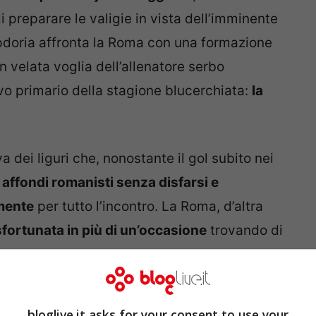
i preparare le valigie in vista dell’imminente
doria affronta la Roma con una formazione
 velata voglia dell’allenatore serbo
ivo primario della stagione blucerchiata:
la
a dei liguri che, nonostante il gol subito nei
affondi romanisti senza disfarsi e
mente
per tutto l’incontro. La Roma, d’altra
sfortunata in più di un’occasione
trovando di
o, in stato di grazia. I giallorossi riescono
 l’incontro
pur non trovando il colpo del
ne del tecnico francese che al termine della
bloglive.it asks for your consent to use your