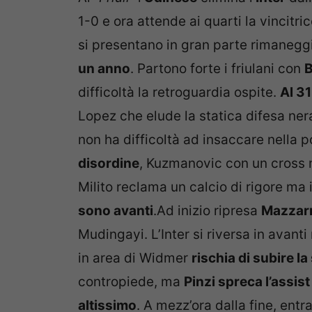
1-0 e ora attende ai quarti la vincitri
si presentano in gran parte rimaneggi
un anno
. Partono forte i friulani con
difficoltà la retroguardia ospite.
Al 31
Lopez che elude la statica difesa ne
non ha difficoltà ad insaccare nella 
disordine
, Kuzmanovic con un cross ma
Milito reclama un calcio di rigore ma 
sono avanti
.Ad inizio ripresa
Mazzarr
Mudingayi. L’Inter si riversa in avan
in area di Widmer
rischia di subire l
contropiede, ma
Pinzi spreca l’assis
altissimo
. A mezz’ora dalla fine, entr