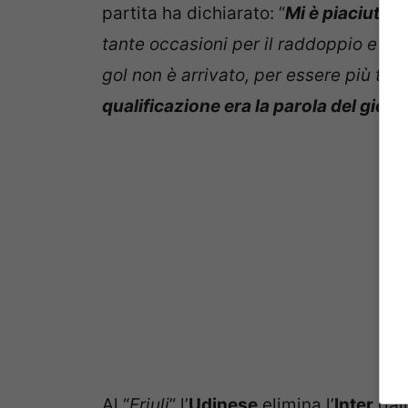
partita ha dichiarato: “
Mi è piaciuta l
tante occasioni per il raddoppio e n
gol non è arrivato, per essere più tranq
qualificazione era la parola del giorn
Al “
Friuli
” l’
Udinese
elimina l’
Inter
dal