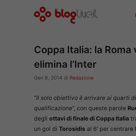
Vai
al
contenuto
Coppa Italia: la Roma v
elimina l’Inter
Gen 9, 2014
di
Redazione
“
Il solo obiettivo è arrivare ai quarti 
qualificazione
“, con queste parole
Ru
degli
ottavi di finale di Coppa Italia
t
un gol di
Torosidis
al 6′ per centrare 