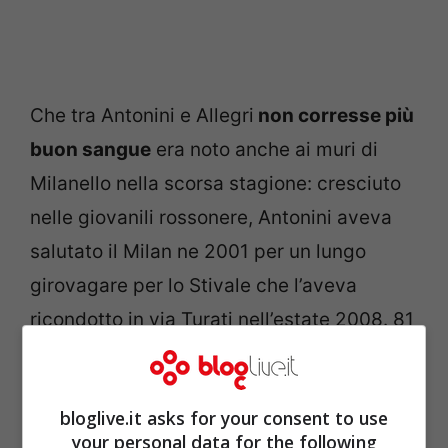
Che tra Antonini e Allegri
non corresse più
buon sangue
era noto anche ai muri di
Milanello nella scorsa stagione: cresciuto
nelle giovanili rossonere, Antonini aveva
salutato il Milan ne 2001 per un lungo
girovagare per lo Stivale che l’aveva
ricondotto in via Turati nell’estate 2008. 81
presenze, una rete e tante oneste corse da
gregario lo avevano consegnato ai cuori di
bloglive.it asks for your consent to use
buona parte dei tifosi del Milan, fino alla
your personal data for the following