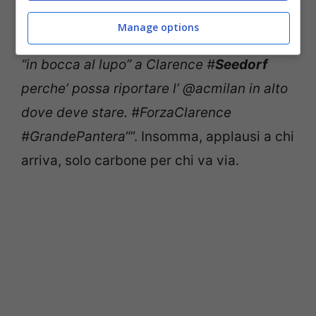
maniera meno netta, dallo stesso Antonini
Manage options
sul suo profilo Twitter ufficiale:
“Un grosso
“in bocca al lupo” a Clarence #
Seedorf
perche’ possa riportare l’ @acmilan in alto
dove deve stare. #ForzaClarence
#GrandePantera
“”. Insomma, applausi a chi
arriva, solo carbone per chi va via.