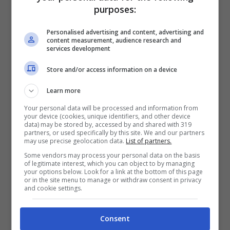
stagione
2012-2013
, la quinta ed ultima di
purposes:
Antonini in rossonero, quando Allegri lo
Personalised advertising and content, advertising and
impiegò di fatto appena sei volte in
content measurement, audience research and
services development
campionato, sancendone l’addio.
Store and/or access information on a device
Learn more
Your personal data will be processed and information from
your device (cookies, unique identifiers, and other device
data) may be stored by, accessed by and shared with 319
partners, or used specifically by this site. We and our partners
may use precise geolocation data.
List of partners.
Some vendors may process your personal data on the basis
of legitimate interest, which you can object to by managing
your options below. Look for a link at the bottom of this page
or in the site menu to manage or withdraw consent in privacy
and cookie settings.
Consent
Un rapporto incrinato, ribadito, sebbene in