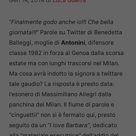
Gen 14, 2014
di
Luca Guerra
“
Finalmente godo anche io!!! Che bella
giornata!!!
” Parole su Twitter di Benedetta
Balleggi, moglie di
Antonini
, difensore
classe 1982 in forza al Genoa dalla scorsa
estate ma con lunghi trascorsi nel Milan.
Ma cosa avrà indotto la signora a twittare
tale gaudio? La risposta è presto data:
l’esonero di Massimiliano Allegri dalla
panchina del Milan. Il fiume di parole e
“cinguettii” non si è fermato qui, presto
seguito da un “
I love Barbara”
, dedicato
alla “materiale esecutrice” dell’addio del