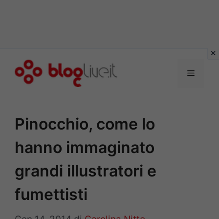
Vai
al
Menu
contenuto
Pinocchio, come lo
hanno immaginato
grandi illustratori e
fumettisti