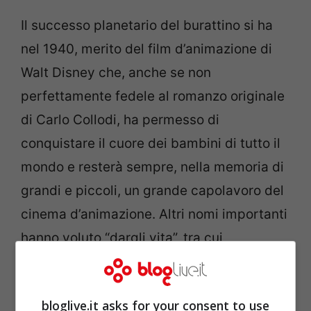
Il successo planetario del burattino si ha
nel 1940, merito del film d’animazione di
Walt Disney che, anche se non
perfettamente fedele al romanzo originale
di Carlo Collodi, ha permesso di
conquistare il cuore dei bambini di tutto il
mondo e resterà sempre, nella memoria di
grandi e piccoli, un grande capolavoro del
cinema d’animazione. Altri nomi importanti
hanno voluto “dargli vita”, tra cui
l’animatore toscano
Giuliano Cenci
nel
1972, con una versione molto fedele
bloglive.it asks for your consent to use
all’opera originale, ed
Enzo d’Alò
nel 2012,