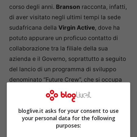
corso degli anni.
Branson
racconta, infatti,
di aver visitato negli ultimi tempi la sede
sudafricana della
Virgin Active
, dove ha
potuto appurare un proficuo contatto di
collaborazione tra la filiale della sua
azienda e il Governo, soprattutto a seguito
del lancio di un programma di sviluppo
denominato “Future Crew”, che si occupa
di integrare i programmi scolastici con
attività sportiva. La
Hill Senior Secondary
bloglive.it asks for your consent to use
School
, situata in uno dei quartieri più
your personal data for the following
poveri di Città del Capo, è stata, infatti,
purposes:
dotata di una palestra e di attrezzature