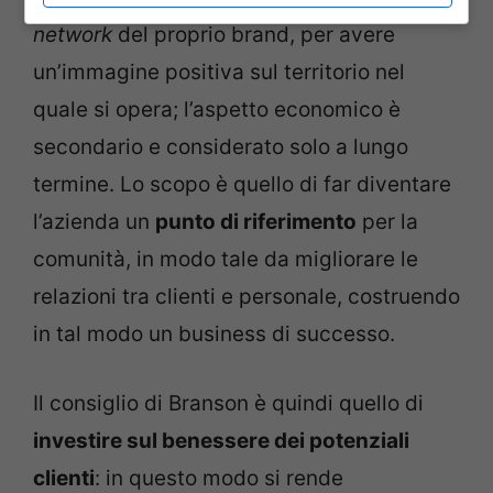
network
del proprio brand, per avere
un’immagine positiva sul territorio nel
quale si opera; l’aspetto economico è
secondario e considerato solo a lungo
termine. Lo scopo è quello di far diventare
l’azienda un
punto di riferimento
per la
comunità, in modo tale da migliorare le
relazioni tra clienti e personale, costruendo
in tal modo un business di successo.
Il consiglio di Branson è quindi quello di
investire sul benessere dei potenziali
clienti
: in questo modo si rende