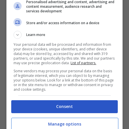
Personalised advertising and content, advertising and
sportive, che hanno contribuito a creare un
content measurement, audience research and
services development
ambiente più confortevole e stimolante
Store and/or access information on a device
per gli alunni.
Learn more
Your personal data will be processed and information from
your device (cookies, unique identifiers, and other device
data) may be stored by, accessed by and shared with 319
partners, or used specifically by this site. We and our partners
may use precise geolocation data.
List of partners.
Some vendors may process your personal data on the basis
of legitimate interest, which you can object to by managing
your options below. Look for a link at the bottom of this page
or in the site menu to manage or withdraw consent in privacy
and cookie settings.
Consent
Sulla scia di questo progetto ne stanno
Manage options
sorgendo altri, con l’intento di ampliare il