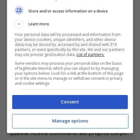
Store and/or access information on a device
Learn more
Your personal data will be processed and information from
your device (cookies, unique identifiers, and other device
data) may be stored by, accessed by and shared with 319
partners, or used specifically by this site. We and our partners
may use precise geolocation data.
List of partners.
Some vendors may process your personal data on the basis
of legitimate interest, which you can object to by managing
your options below. Look for a link at the bottom of this page
or in the site menu to manage or withdraw consent in privacy
and cookie settings.
In un mondo in cui
l’87% delle ragazze, di
età compresa tra 11 e 21 anni, viene
Consent
giudicato più per l’aspetto fisico che per le
Manage options
reali capacità
, in un mondo in cui il 60% di
queste riceve commenti sul proprio corpo