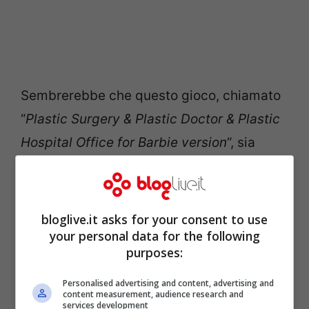
Sembrerebbe che questo gioco, chiamato
“
Plastic Surgery & Plastic Doctor & Plastic
Hospital Office for Barbie version
“, sia
stato installato tra 500.000 e 1 milione di
volte, da utenti di tutte le età. Non è tutto.
Sembrerebbe che altre applicazioni sulla
bloglive.it asks for your consent to use
your personal data for the following
chirurgia plastica di Google Play store
purposes:
siano state scaricate su Iphone e
smartphone da moltissime persone.
Personalised advertising and content, advertising and
content measurement, audience research and
services development