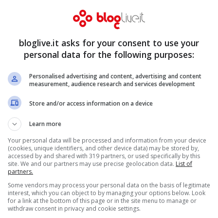
Soldi, è affidato il compito di svelare la
bloglive.it asks for your consent to use your
ed opinionisti che sosterranno la nazionale
personal data for the following purposes:
Dmax: per il primo evento trasmesso in diretta
Personalised advertising and content, advertising and content
sarà affidato ad
Antonio Munari
ed
Antonio
measurement, audience research and services development
evisivo. Daniele Piervincenzi, invece,
Store and/or access information on a device
ancato dall’esperto
Paul Griffen
, ex mediano di
Learn more
lle incursioni del cuoco rugbista più famoso
Your personal data will be processed and information from your device
Rubio
. Una squadra che, come ha detto la
(cookies, unique identifiers, and other device data) may be stored by,
accessed by and shared with 319 partners, or used specifically by this
site. We and our partners may use precise geolocation data.
List of
ontare il rugby in modo serio e competente,
partners.
Some vendors may process your personal data on the basis of legitimate
interest, which you can object to by managing your options below. Look
for a link at the bottom of this page or in the site menu to manage or
withdraw consent in privacy and cookie settings.
uto anche
Jacques Brunel
. Il CT della