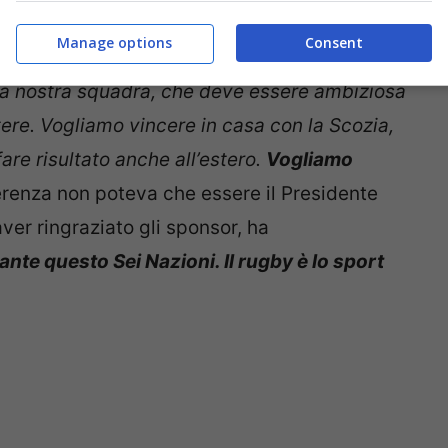
o dare così la carica ai suoi:”
Abbiamo tante
Manage options
Consent
i fare una squadra in una settimana, poi
a nostra squadra, che deve essere ambiziosa
ere. Vogliamo vincere in casa con la Scozia,
are risultato anche all’estero.
Vogliamo
ferenza non poteva che essere il Presidente
ver ringraziato gli sponsor, ha
ante questo Sei Nazioni. Il rugby è lo sport