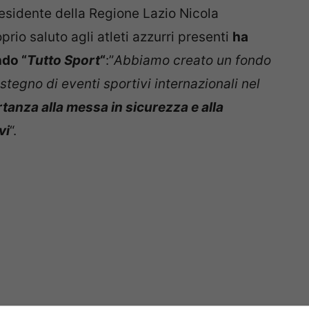
Presidente della Regione Lazio Nicola
oprio saluto agli atleti azzurri presenti
ha
ndo “
Tutto Sport
“
:”
Abbiamo creato un fondo
stegno di eventi sportivi internazionali nel
anza alla messa in sicurezza e alla
vi
“.