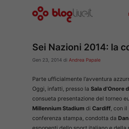
Vai
al
contenuto
Sei Nazioni 2014: la 
Gen 23, 2014
di
Andrea Papale
Parte ufficialmente l’avventura azzur
Oggi, infatti, presso la
Sala d’Onore 
consueta presentazione del torneo eu
Millennium Stadium
di
Cardiff
, con i
conferenza stampa, condotta da
Dani
esponenti dello sport italiano e della p