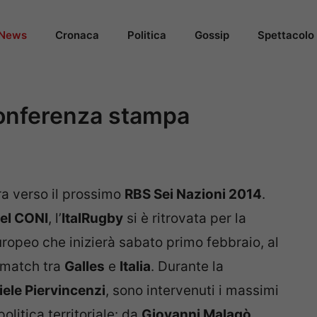
News
Cronaca
Politica
Gossip
Spettacolo
conferenza stampa
ra verso il prossimo
RBS Sei Nazioni 2014
.
del CONI
, l’
ItalRugby
si è ritrovata per la
ropeo che inizierà sabato primo febbraio, al
l match tra
Galles
e
Italia
. Durante la
ele Piervincenzi
, sono intervenuti i massimi
olitica territoriale: da
Giovanni Malagò
,