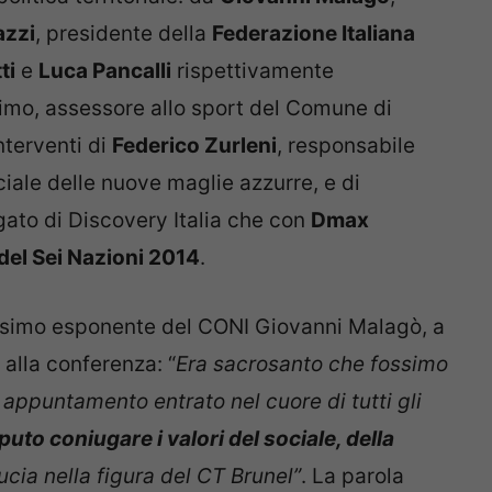
azzi
, presidente della
Federazione Italiana
ti
e
Luca Pancalli
rispettivamente
rimo, assessore allo sport del Comune di
nterventi di
Federico Zurleni
, responsabile
iale delle nuove maglie azzurre, e di
ato di Discovery Italia che con
Dmax
e del Sei Nazioni 2014
.
assimo esponente del CONI Giovanni Malagò, a
e alla conferenza: “
Era sacrosanto che fossimo
e appuntamento entrato nel cuore di tutti gli
to coniugare i valori del sociale, della
ucia nella figura del CT Brunel”
. La parola