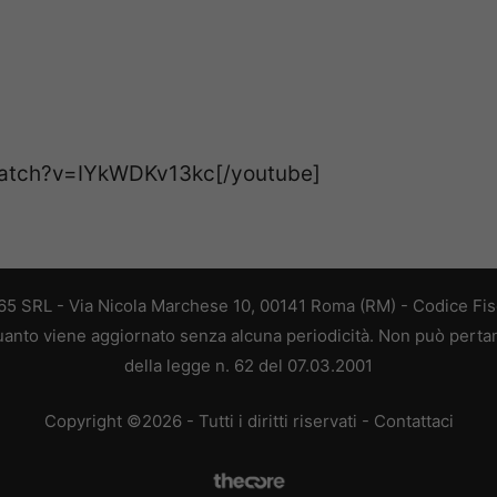
watch?v=IYkWDKv13kc[/youtube]
 365 SRL - Via Nicola Marchese 10, 00141 Roma (RM) - Codice Fisc
 quanto viene aggiornato senza alcuna periodicità. Non può perta
della legge n. 62 del 07.03.2001
Copyright ©2026 - Tutti i diritti riservati -
Contattaci