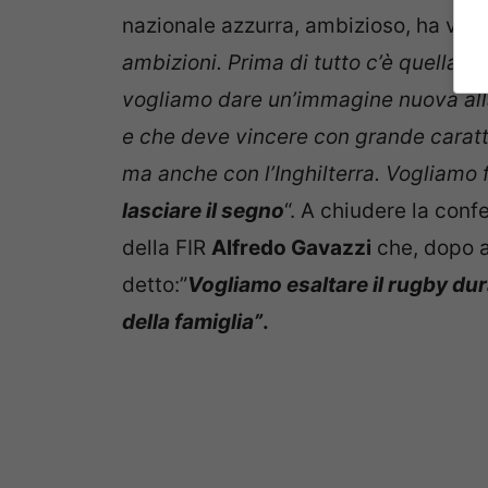
nazionale azzurra, ambizioso, ha volut
ambizioni. Prima di tutto c’è quella d
vogliamo dare un’immagine nuova all
e che deve vincere con grande caratt
ma anche con l’Inghilterra. Vogliamo f
lasciare il segno
“. A chiudere la con
della FIR
Alfredo Gavazzi
che, dopo a
detto:”
Vogliamo esaltare il rugby dur
della famiglia”
.