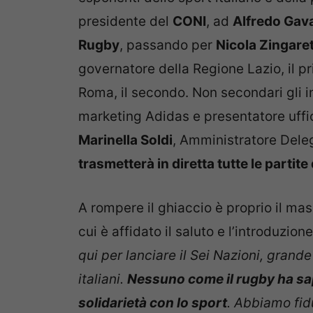
presidente del
CONI
, ad
Alfredo Gav
Rugby
, passando per
Nicola Zingaret
governatore della Regione Lazio, il p
Roma, il secondo. Non secondari gli i
marketing Adidas e presentatore uffic
Marinella Soldi
, Amministratore Deleg
trasmetterà in diretta tutte le partit
A rompere il ghiaccio è proprio il m
cui è affidato il saluto e l’introduzion
qui per lanciare il Sei Nazioni, grand
italiani.
Nessuno come il rugby ha sapu
solidarietà con lo sport
. Abbiamo fid