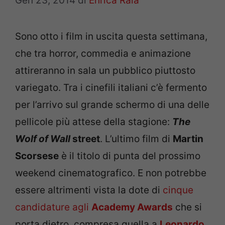
Gen 23, 2014
di
Enrica Raia
Sono otto i film in uscita questa settimana,
che tra horror, commedia e animazione
attireranno in sala un pubblico piuttosto
variegato. Tra i cinefili italiani c’è fermento
per l’arrivo sul grande schermo di una delle
pellicole più attese della stagione:
The
Wolf of Wall
street
. L’ultimo film di
Martin
Scorsese
è il titolo di punta del prossimo
weekend cinematografico. E non potrebbe
essere altrimenti vista la dote di
cinque
candidature agli
Academy Awards
che si
porta dietro, compresa quella a
Leonardo