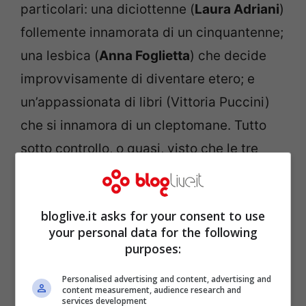
particolari: una diciottenne (
Laura Adriani
)
follemente innamorata di un cinquantenne;
una lesbica (
Anna Foglietta
) che decide
improvvisamente di diventare etero; e
un’appassionata di libri (Vittoria Puccini)
che si innamora di un cleptomane. Tutto
sotto controllo, o quasi, visto che le tre
pazienti sono anche le sue adorate figlie.
bloglive.it asks for your consent to use
your personal data for the following
purposes:
Personalised advertising and content, advertising and
content measurement, audience research and
services development