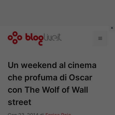
Vai
al
Menu
contenuto
Un weekend al cinema
che profuma di Oscar
con The Wolf of Wall
street