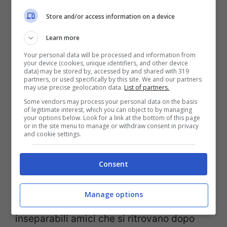
Store and/or access information on a device
Learn more
Your personal data will be processed and information from
your device (cookies, unique identifiers, and other device
data) may be stored by, accessed by and shared with 319
partners, or used specifically by this site. We and our partners
may use precise geolocation data.
List of partners.
Divertimento assicurato anche nella
Some vendors may process your personal data on the basis
of legitimate interest, which you can object to by managing
commedia
Last Vegas
con i quattro premi
your options below. Look for a link at the bottom of this page
or in the site menu to manage or withdraw consent in privacy
Oscar Morgan Freeman, Robert De Niro,
and cookie settings.
Michael Douglas e Kevin Kline diretti da
Consent
Jon Turteltaub. Un film sull’amicizia e un
inno alla terza età in chiave umoristica,
Manage options
che racconta la storia di quattro
inseparabili amici che si ritrovano dopo