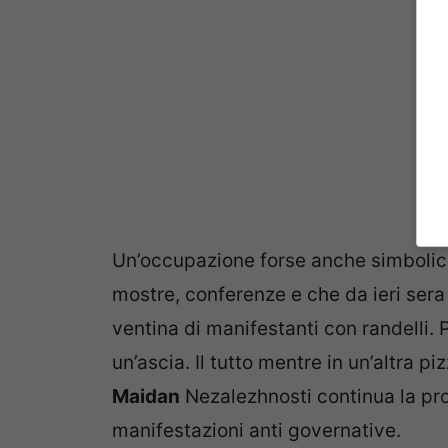
Un’occupazione forse anche simbolica
mostre, conferenze e che da ieri sera
ventina di manifestanti con randelli.
un’ascia. Il tutto mentre in un’altra 
Maidan
Nezalezhnosti continua la pro
manifestazioni anti governative.