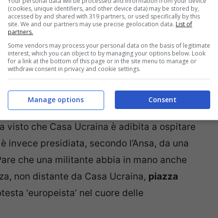
Your personal data will be processed and information from your device
(cookies, unique identifiers, and other device data) may be stored by,
accessed by and shared with 319 partners, or used specifically by this
site. We and our partners may use precise geolocation data.
List of
partners.
Some vendors may process your personal data on the basis of legitimate
interest, which you can object to by managing your options below. Look
for a link at the bottom of this page or in the site menu to manage or
withdraw consent in privacy and cookie settings.
Manage options
Consent
 visto che Casa Ucraina è adibita a ospitare
 è invece presidiata, secondo l’Ansa, da una
 Pare che una militante abbia in mano anche
pizza, non distante da Casa Ucraina,
piazza
testa ‘europeista’ nel cuore delle