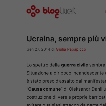
Vai
al
contenuto
Ucraina, sempre più vi
Gen 27, 2014
di
Giulia Papapicco
Lo spettro della
guerra civile
sembra s
Situazione a dir poco incandescente a
è stato preso d’assalto dai manifesta
“
Causa comune
” di Oleksandr Daniliu
costruzione di vere e proprie barricat
evitare qualsiasi attacco da parte dell