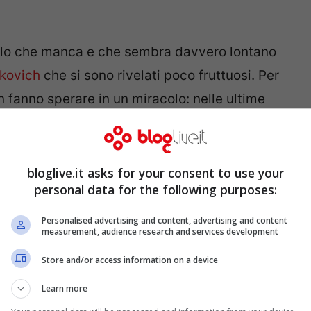
llo che manca e che sembra davvero lontano
ukovich
che si sono rivelati poco fruttuosi. Per
n fanno sperare in un miracolo: nelle ultime
pubblico
ex museo di Lenin
in piazza Europa,
ernative costringendo alla fuga circa 200
aterali del palazzo. L’abbandono dell’edificio da
bloglive.it asks for your consent to use your
personal data for the following purposes:
ossibile sono grazie all’intervento del’ex
zione. E proprio durante gli scontri secondo
Personalised advertising and content, advertising and content
measurement, audience research and services development
nterni, sono rimasti feriti due poliziotti: uno
Store and/or access information on a device
 con una ferita all’anca.
Learn more