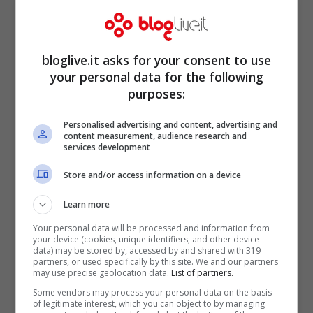
Gambardella, questo assurdo personaggio
catapultato in una Roma decadente e
frivola.
bloglive.it asks for your consent to use
your personal data for the following
È in momenti come questo che si cerca
purposes:
conforto nella bellezza autentica, quella
che non passa mai.
Personalised advertising and content, advertising and
content measurement, audience research and
La grande bellezza, infatti, è testimone di
services development
fatti attuali
immersi nel fascino del
Store and/or access information on a device
passato e aventi come sfondo la magia
Learn more
della nostra Capitale.
Your personal data will be processed and information from
your device (cookies, unique identifiers, and other device
data) may be stored by, accessed by and shared with 319
partners, or used specifically by this site. We and our partners
may use precise geolocation data.
List of partners.
Some vendors may process your personal data on the basis
of legitimate interest, which you can object to by managing