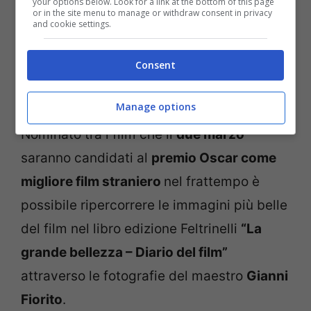
your options below. Look for a link at the bottom of this page
or in the site menu to manage or withdraw consent in privacy
and cookie settings.
Consent
Manage options
Nominato tra i film che il
due marzo
saranno candidati al
premio Oscar come
migliore film straniero
nel frattempo è
possibile ripercorrere le immagini più belle
del film nel libro edizione Feltrinelli
“La
grande bellezza – Diario del film”
attraverso le fotografie del maestro
Gianni
Fiorito
.