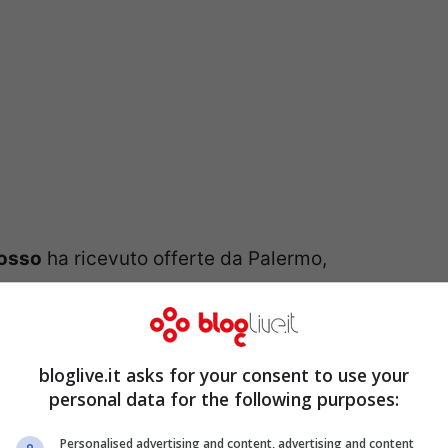
rosso
ha ricevuto offerte da Palermo,
cambio con Costa), ma alla fine il classe ’83
ti tentativi delle formazioni sopracitate
 i trasferimenti.
Indolore la perdita di
bloglive.it asks for your consent to use your
ievo nei giorni conclusivi del mercato ma le
personal data for the following purposes:
Il portiere
Ciro Polito
, poi, ha chiesto lui
Personalised advertising and content, advertising and content