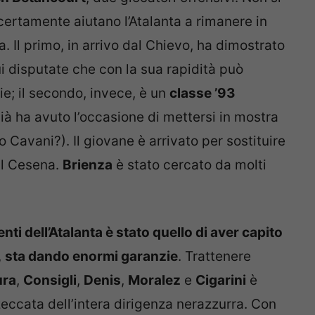
 certamente aiutano l’Atalanta a rimanere in
. Il primo, in arrivo dal Chievo, ha dimostrato
ui disputate che con la sua rapidità può
ie; il secondo, invece, è un
classe ’93
à ha avuto l’occasione di mettersi in mostra
o Cavani?). Il giovane è arrivato per sostituire
 al Cesena.
Brienza
è stato cercato da molti
enti dell’Atalanta è stato quello di aver capito
,
sta dando enormi garanzie
. Trattenere
ura
,
Consigli
,
Denis
,
Moralez
e
Cigarini
è
eccata dell’intera dirigenza nerazzurra. Con