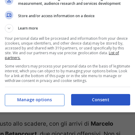
measurement, audience research and services development
eroso di scendere in campo con più
 dell’Atalanta da Sportiello, era ormai
Store and/or access information on a device
del 34enne napoletano.
Learn more
Your personal data will be processed and information from your device
(cookies, unique identifiers, and other device data) may be stored by,
accessed by and shared with 319 partners, or used specifically by this
site. We and our partners may use precise geolocation data.
List of
partners.
Some vendors may process your personal data on the basis of legitimate
interest, which you can object to by managing your options below. Look
for a link at the bottom of this page or in the site menu to manage or
withdraw consent in privacy and cookie settings.
Manage options
Consent
sto allo scadere, con gli arrivi di
Marcelo
n Betancourt
, due giocatori offensivi. Non si