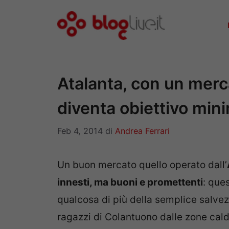
Vai
al
contenuto
Atalanta, con un merc
diventa obiettivo min
Feb 4, 2014
di
Andrea Ferrari
Un buon mercato quello operato dall’
innesti, ma buoni e promettenti
: que
qualcosa di più della semplice salvezz
ragazzi di Colantuono dalle zone calde