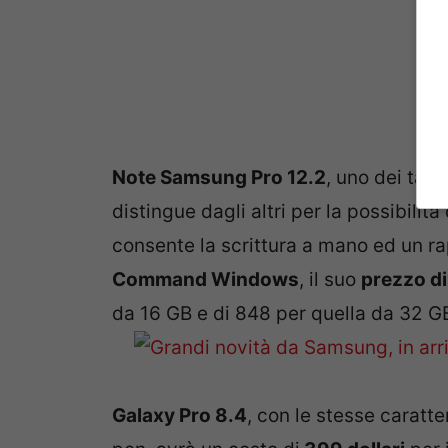
Note Samsung Pro 12.2
, uno dei tabl
distingue dagli altri per la possibilità
consente la scrittura a mano ed un ra
Command Windows
, il suo
prezzo di
da 16 GB e di 848 per quella da 32 G
Galaxy Pro 8.4
, con le stesse caratte