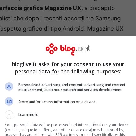
terfaccia grafica Magazine UX
, a discapito
nalisti che dopo i recenti accordi tra Samsung
’aspetto grafico di tipo Android. Magazine UX
spetto del tutto particolare e fortemente
tà di visionare contemporaneamente più
iniziale per tenere sempre sotto controllo
bloglive.it asks for your consent to use your
ossibilità di connettersi ad
internet
sarà
personal data for the following purposes:
 Samsung ha anche annunciato che
Verizon
Personalised advertising and content, advertising and content
measurement, audience research and services development
versione 4G
di
Note 12.2 Pro
.
Store and/or access information on a device
Learn more
Your personal data will be processed and information from your device
(cookies, unique identifiers, and other device data) may be stored by,
accessed by and shared with 319 partners, or used specifically by this