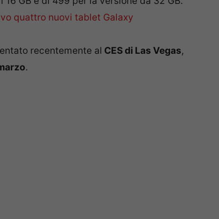
il 16 GB e di 499 per la versione da 32 GB.
sentato recentemente al
CES di Las Vegas
,
 marzo
.