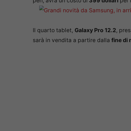
pen, avrà un costo di
399 dollari
per 
Il quarto tablet,
Galaxy Pro 12.2
, pre
sarà in vendita a partire dalla
fine di