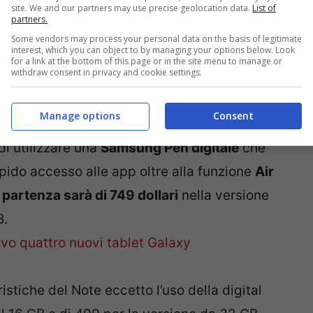
site. We and our partners may use precise geolocation data.
List of
partners.
Some vendors may process your personal data on the basis of legitimate
interest, which you can object to by managing your options below. Look
for a link at the bottom of this page or in the site menu to manage or
withdraw consent in privacy and cookie settings.
Manage options
Consent
et che saranno in vendita dal 13 febbraio, si
 di utilizzare una
Samsung Pen digitale
che
pido accesso alle app oltre alla funzione
Air
 partenza sarà di 749 dollari
nella versione
B.
ristiche del Note eccetto l’uso della digital