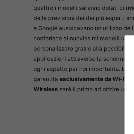
quattro i modelli saranno dotati di
in
delle previsioni dei dei più esperti a
e Google auspicavano un utilizzo dell
conferisce ai nuovissimi modelli un a
personalizzato grazie alla possibili
applicazioni attraverso la schermata 
ogni aspetto per noi importante. La p
garantita
esclusivamente da Wi-Fi
ma
Wireless
sarà il primo ad offrire una