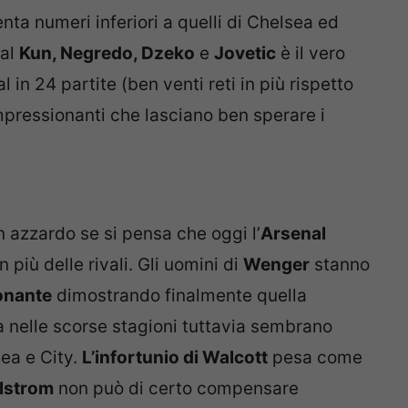
ta numeri inferiori a quelli di Chelsea ed
dal
Kun, Negredo, Dzeko
e
Jovetic
è il vero
 in 24 partite (ben venti reti in più rispetto
impressionanti che lasciano ben sperare i
azzardo se si pensa che oggi l’
Arsenal
 più delle rivali. Gli uomini di
Wenger
stanno
onante
dimostrando finalmente quella
ta nelle scorse stagioni tuttavia sembrano
ea e City.
L’infortunio di Walcott
pesa come
lstrom
non può di certo compensare