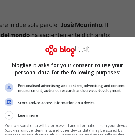
ere in due sole parole,
Josè Mourinho
. Il
e del mondo
ha sapientemente dichiarato:
chester City
“. Qualche ora dopo è andato a
ga sul
fine lavoro psicologico
che il tecnico
bloglive.it asks for your consent to use your
pri giocatori e demolire gli avversari. Non va
personal data for the following purposes:
 di giocatori a disposizione di Mou, dal quale
classe capace con le sue giocate di cambiar
Personalised advertising and content, advertising and content
measurement, audience research and services development
riodo iniziale difficile, utile per assimilare gli
Store and/or access information on a device
inho,
si candidano prepotentemente
per la
Learn more
Your personal data will be processed and information from your device
(cookies, unique identifiers, and other device data) may be stored by,