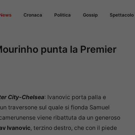
News
Cronaca
Politica
Gossip
Spettacolo
Mourinho punta la Premier
er City-Chelsea
: Ivanovic porta palla e
 un traversone sul quale si fionda Samuel
e camerunense viene ribattuta da un generoso
av Ivanovic
, terzino destro, che con il piede