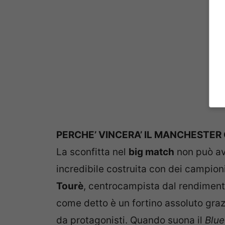
PERCHE’ VINCERA’ IL MANCHESTER 
La sconfitta nel
big match
non può av
incredibile costruita con dei campioni
Tourè
, centrocampista dal rendimento
come detto è un fortino assoluto graz
da protagonisti. Quando suona il
Blue