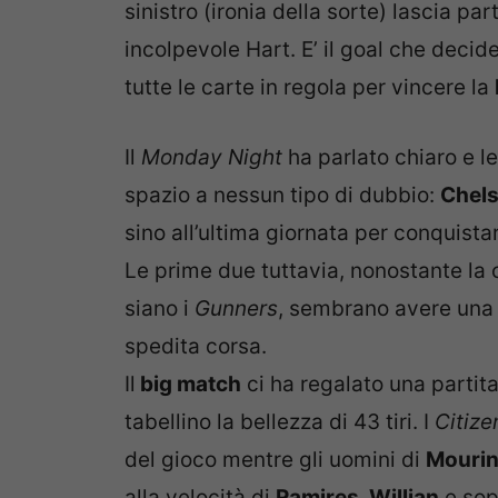
sinistro (ironia della sorte) lascia par
incolpevole Hart. E’ il goal che decide
tutte le carte in regola per vincere la
Il
Monday Night
ha parlato chiaro e l
spazio a nessun tipo di dubbio:
Chels
sino all’ultima giornata per conquista
Le prime due tuttavia, nonostante la
siano i
Gunners
, sembrano avere una m
spedita corsa.
Il
big match
ci ha regalato una partita
tabellino la bellezza di 43 tiri. I
Citize
del gioco mentre gli uomini di
Mouri
alla velocità di
Ramires, Willian
e sop