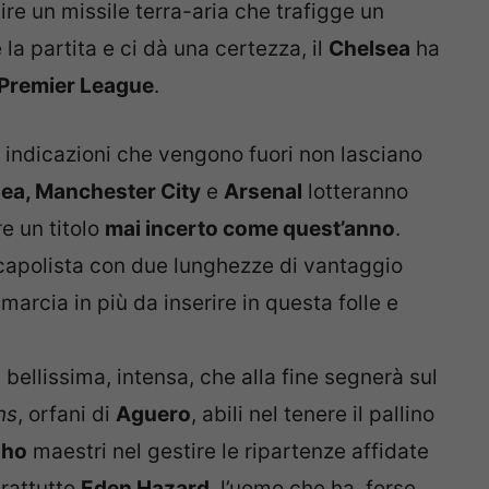
tire un missile terra-aria che trafigge un
 la partita e ci dà una certezza, il
Chelsea
ha
Premier League
.
e indicazioni che vengono fuori non lasciano
ea, Manchester City
e
Arsenal
lotteranno
re un titolo
mai incerto come quest’anno
.
 capolista con due lunghezze di vantaggio
arcia in più da inserire in questa folle e
 bellissima, intensa, che alla fine segnerà sul
ns
, orfani di
Aguero
, abili nel tenere il pallino
nho
maestri nel gestire le ripartenze affidate
rattutto
Eden Hazard
, l’uomo che ha, forse