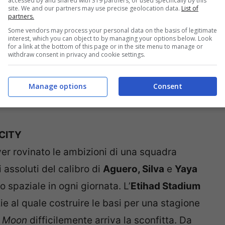
accessed by and shared with 319 partners, or used specifically by this
site. We and our partners may use precise geolocation data.
List of
partners.
Some vendors may process your personal data on the basis of legitimate
interest, which you can object to by managing your options below. Look
for a link at the bottom of this page or in the site menu to manage or
withdraw consent in privacy and cookie settings.
Manage options
Consent
CITY
er rovinato le ambizioni di una squadra
 assoluti del calibro di
Aguero, Silva
e
Yaya
 spaziale in ogni giornata. L’
Etihad Stadium
ie al quale costruire le basi per una stagione
 Moon
difficilemente arriva la sconfitta. Da