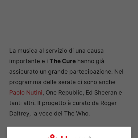
La musica al servizio di una causa
importante e i
The Cure
hanno già
assicurato un grande partecipazione. Nel
programma delle serate ci sono anche
Paolo Nutini
, One Republic, Ed Sheeran e
tanti altri. Il progetto è curato da Roger
Daltrey, la voce dei The Who.