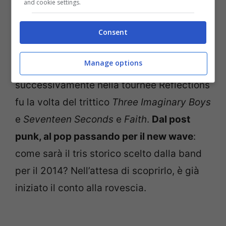
2011.
and cookie settings.
Consent
Nel primo caso suonarono in alcuni festival
e concerti i tre album
Pornography
,
Manage options
Disintegration
e
Bloodflowers
,
successivamente nella tournée Reflections
fu la volta del trittico
Three Imaginary Boys
e
Seventeen Seconds
e
Faith
.
Dal post
punk, al pop passando per il new wave
:
come sarà il tris storico scelto dalla band
per il 2014? Nell’attesa di scoprirlo, è già
iniziato il conto alla rovescia.