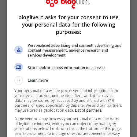
bloglive.it asks for your consent to use
your personal data for the following
purposes:
Personalised advertising and content, advertising and
content measurement, audience research and
services development
Store and/or access information on a device
Accontentati i fan londinesi quindi, ma per
Learn more
tutti gli altri la band di
Lullaby
e
Friday I’m
Your personal data will be processed and information from
in love
your device (cookies, unique identifiers, and other device
promette di tornare sul palco molto
data) may be stored by, accessed by and shared with 319
partners, or used specifically by this site. We and our partners
presto. L’idea è quella di portare in tour
may use precise geolocation data.
List of partners.
una trilogia che racchiuda i loro successi,
Some vendors may process your personal data on the basis
of legitimate interest, which you can object to by managing
sulla scia di quanto fatto nel 2002 e nel
your options below. Look for a link at the bottom of this page
or in the site menu to manage or withdraw consent in privacy