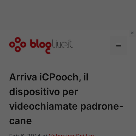
Vai
al
Menu
contenuto
Arriva iCPooch, il
dispositivo per
videochiamate padrone-
cane