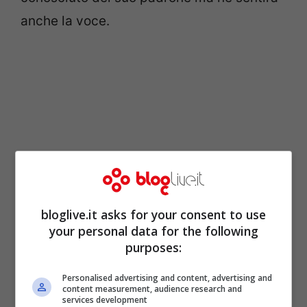
anche la voce.
bloglive.it asks for your consent to use
your personal data for the following
E se Fido fosse diffidente nei confronti di
purposes:
questo nuovo modo di comunicare
Personalised advertising and content, advertising and
content measurement, audience research and
iCPooch offre una soluzione: la possibilità
services development