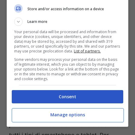
di, premendo un semplice tasto del proprio
Store and/or access information on a device
telefono, far uscire dall’interno del
Learn more
dispositivo un goloso
biscotto per cani
Your personal data will be processed and information from
che sicuramente non lascerà l’animale
your device (cookies, unique identifiers, and other device
data) may be stored by, accessed by and shared with 319
indifferente.
partners, or used specifically by this site. We and our partners
may use precise geolocation data.
List of partners.
Some vendors may process your personal data on the basis
Per quanto riguarda l’alimentazione poi,
of legitimate interest, which you can object to by managing
your options below. Look for a link at the bottom of this page
iCPooch è dotato di una
batteria interna
or in the site menu to manage or withdraw consent in privacy
and cookie settings.
resistente per un lungo periodo. Ad oggi il
progetto di questo dispositivo tecnologico
Consent
e innovativo conta un prototipo già
collaudato e il software completo all’80%
Manage options
perchè vi è il rischio che non sia adatto a