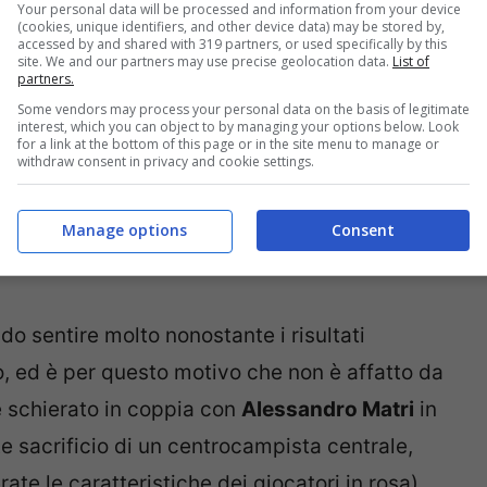
Your personal data will be processed and information from your device
(cookies, unique identifiers, and other device data) may be stored by,
accessed by and shared with 319 partners, or used specifically by this
site. We and our partners may use precise geolocation data.
List of
partners.
Some vendors may process your personal data on the basis of legitimate
interest, which you can object to by managing your options below. Look
for a link at the bottom of this page or in the site menu to manage or
withdraw consent in privacy and cookie settings.
Manage options
Consent
do sentire molto nonostante i risultati
o, ed è per questo motivo che non è affatto da
e schierato in coppia con
Alessandro Matri
in
e sacrificio di un centrocampista centrale,
ate le caratteristiche dei giocatori in rosa)