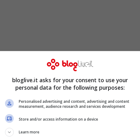
tativo, la punta ex
Bayern Monaco
dovrebbe
la prossima giornata di campionato quando i
bloglive.it asks for your consent to use your
i verificasse questa ipotesi, è probabile che il
personal data for the following purposes:
partita in corso in modo da permettergli di
be. Ci vorrà del tempo prima di poter
Personalised advertising and content, advertising and content
measurement, audience research and services development
aripante a cui eravamo abituati, ma siamo
Store and/or access information on a device
ramente metterlo nella migliore condizione
Learn more