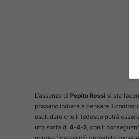
L’assenza di
Pepito Rossi
si sta facen
possano indurre a pensare il contrari
escludere che il tedesco potrà esser
una sorta di
4-4-2
, con il conseguent
oppure (ipotesi più probabile consider