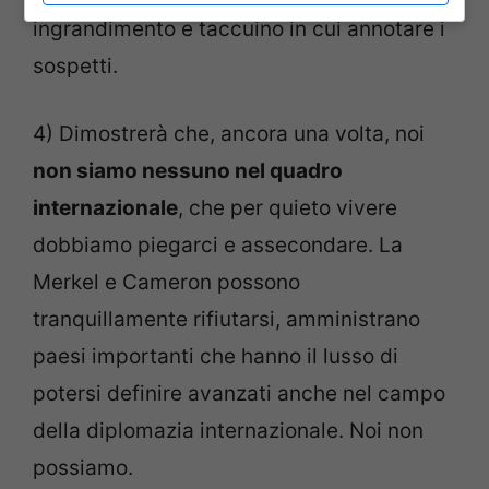
ingrandimento e taccuino in cui annotare i
sospetti.
4) Dimostrerà che, ancora una volta, noi
non siamo nessuno nel quadro
internazionale
, che per quieto vivere
dobbiamo piegarci e assecondare. La
Merkel e Cameron possono
tranquillamente rifiutarsi, amministrano
paesi importanti che hanno il lusso di
potersi definire avanzati anche nel campo
della diplomazia internazionale. Noi non
possiamo.