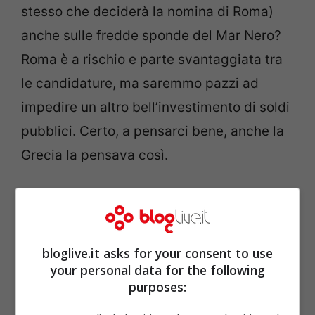
stesso che deciderà la nomina di Roma)
anche sulle fredde sponde del Mar Nero?
Roma è a rischio e parte svantaggiata tra
le candidature, ma saremmo pazzi ad
impedire un altro bell’investimento di soldi
pubblici. Certo, a pensarci bene, anche la
Grecia la pensava così.
bloglive.it asks for your consent to use
your personal data for the following
purposes: