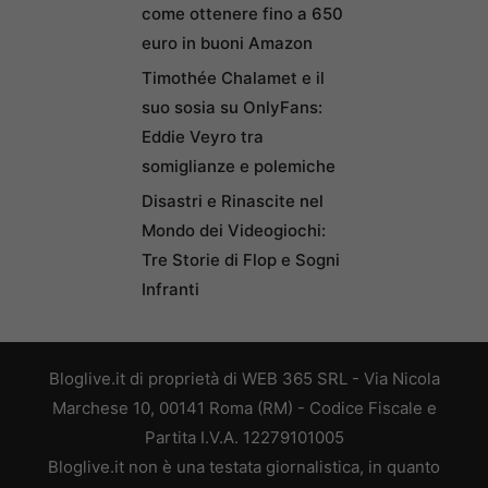
come ottenere fino a 650
euro in buoni Amazon
Timothée Chalamet e il
suo sosia su OnlyFans:
Eddie Veyro tra
somiglianze e polemiche
Disastri e Rinascite nel
Mondo dei Videogiochi:
Tre Storie di Flop e Sogni
Infranti
Bloglive.it di proprietà di WEB 365 SRL - Via Nicola
Marchese 10, 00141 Roma (RM) - Codice Fiscale e
Partita I.V.A. 12279101005
Bloglive.it non è una testata giornalistica, in quanto