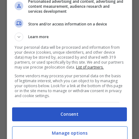
Personalised advertising and content, advertising and
content measurement, audience research and
services development
Store and/or access information on a device
3) Con questa partecipazione Letta
Learn more
dimostrerà che, alla fin fine,
l’Italia non è
Your personal data will be processed and information from
nella posizione per decidere la propria
your device (cookies, unique identifiers, and other device
data) may be stored by, accessed by and shared with 319
opinione sugli omosessuali
. Da una parte
partners, or used specifically by this site. We and our partners
may use precise geolocation data.
List of partners.
ci sono le associazioni che denunciano una
Some vendors may process your personal data on the basis
of legitimate interest, which you can object to by managing
connivenza del premier con le politiche
your options below. Look for a link at the bottom of this page
or in the site menu to manage or withdraw consent in privacy
repressive russe, dall’altra c’è Letta stesso
and cookie settings.
che annuncia di voler andare a Sochi
Consent
proprio per difendere i diritti dei gay.
Aspettiamo di vederlo mentre si aggira per
Manage options
il villaggio olimpico con lente di