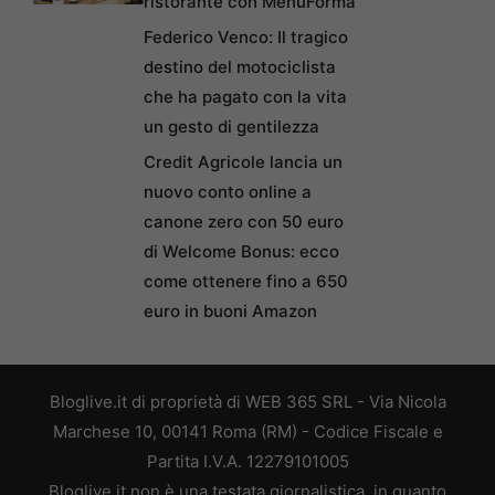
ristorante con MenuForma
Federico Venco: Il tragico
destino del motociclista
che ha pagato con la vita
un gesto di gentilezza
Credit Agricole lancia un
nuovo conto online a
canone zero con 50 euro
di Welcome Bonus: ecco
come ottenere fino a 650
euro in buoni Amazon
Bloglive.it di proprietà di WEB 365 SRL - Via Nicola
Marchese 10, 00141 Roma (RM) - Codice Fiscale e
Partita I.V.A. 12279101005
Bloglive.it non è una testata giornalistica, in quanto