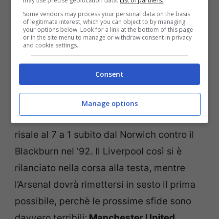
may use precise geolocation data.
List of partners.
Some vendors may process your personal data on the basis
of legitimate interest, which you can object to by managing
your options below. Look for a link at the bottom of this page
or in the site menu to manage or withdraw consent in privacy
and cookie settings.
Consent
Il
5 a 1
di oggi però non è la peggior
Manage options
sconfitta di una capolista di Premier, che
risale al 7 a 1 subito dal Norwich contro il
Blackburn nel ’92. Il Liverpool così si è
rilanciato nella corsa alla testa, mentre
l’Arsenal dovrà rimettersi in sesto il prima
possibile, perchè le prossime sfide sono
davvero terribili:
Manchester United,