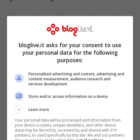
Il secondo tempo si apre con la seconda
rete di Sterling, che porta il risultato su un
imbarazzante 5 a 0. L’Arsenal prova una
bloglive.it asks for your consent to use
timida reazione e riesce a trovare il goal
your personal data for the following
purposes:
della bandiera su calcio di rigore,
trasformato da Arteta (che da ex
Personalised advertising and content, advertising and
content measurement, audience research and
calciatore dell’Everton non avrà preso
services development
bene la sconfitta). L’ultima mezz’ora è solo
Store and/or access information on a device
una lunga agonia per gli sconfitti.
Learn more
Your personal data will be processed and information from
your device (cookies, unique identifiers, and other device
data) may be stored by, accessed by and shared with 319
partners, or used specifically by this site. We and our partners