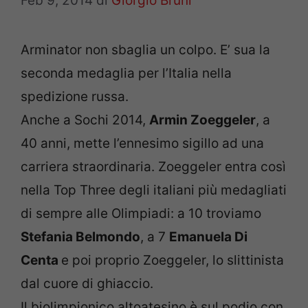
Feb 9, 2014
di
Giorgio Bruni
Arminator non sbaglia un colpo. E’ sua la
seconda medaglia per l’Italia nella
spedizione russa.
Anche a Sochi 2014,
Armin Zoeggeler
, a
40 anni, mette l’ennesimo sigillo ad una
carriera straordinaria. Zoeggeler entra così
nella Top Three degli italiani più medagliati
di sempre alle Olimpiadi: a 10 troviamo
Stefania Belmondo
, a 7
Emanuela Di
Centa
e poi proprio Zoeggeler, lo slittinista
dal cuore di ghiaccio.
Il biolimpionico altoatesino è sul podio con