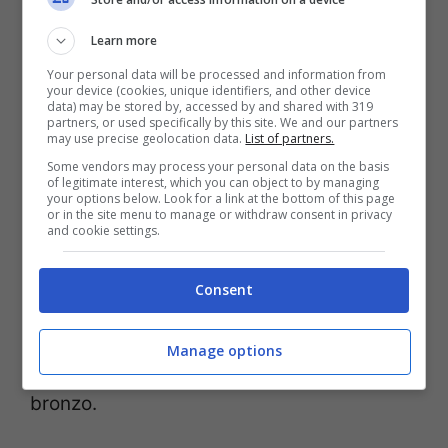
Learn more
Your personal data will be processed and information from
your device (cookies, unique identifiers, and other device
data) may be stored by, accessed by and shared with 319
partners, or used specifically by this site. We and our partners
may use precise geolocation data.
List of partners.
Some vendors may process your personal data on the basis
of legitimate interest, which you can object to by managing
your options below. Look for a link at the bottom of this page
or in the site menu to manage or withdraw consent in privacy
and cookie settings.
Dopo le prime due giornate di gare, in
Consent
testa al medagliere c’è la
Norvegia
con 2
ori, 1 argento e 3 bronzi, seguita da
Olanda
Manage options
e
Stati Uniti
. Nona l’
Italia
con 1 argento e 1
bronzo.