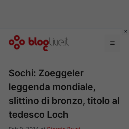
Vai
al
Menu
contenuto
Sochi: Zoeggeler
leggenda mondiale,
slittino di bronzo, titolo al
tedesco Loch