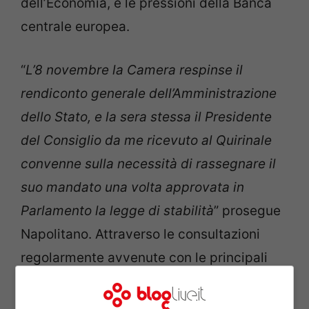
dell’Economia, e le pressioni della Banca
centrale europea.
“
L’8 novembre la Camera respinse il
rendiconto generale dell’Amministrazione
dello Stato, e la sera stessa il Presidente
del Consiglio da me ricevuto al Quirinale
convenne sulla necessità di rassegnare il
suo mandato una volta approvata in
Parlamento la legge di stabilità
” prosegue
Napolitano. Attraverso le consultazioni
regolarmente avvenute con le principali
forze politiche, conclude il Presidente della
Repubblica,
venne individuato il nome di