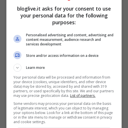
Mario Monti
, “
mentre le confidenze
bloglive.it asks for your consent to use
your personal data for the following
personali e l’interpretazione che si
purposes:
pretende di darne in termini di complotto
Personalised advertising and content, advertising and
sono fumo, soltanto fumo
“.
content measurement, audience research and
services development
Store and/or access information on a device
Learn more
Your personal data will be processed and information from
your device (cookies, unique identifiers, and other device
data) may be stored by, accessed by and shared with 319
partners, or used specifically by this site. We and our partners
may use precise geolocation data.
List of partners.
Some vendors may process your personal data on the basis
of legitimate interest, which you can object to by managing
your options below. Look for a link at the bottom of this page
or in the site menu to manage or withdraw consent in privacy
and cookie settings.