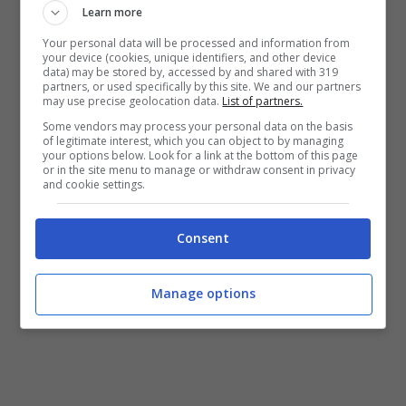
Learn more
“
Volevamo giocarcela fino alla fine.
Your personal data will be processed and information from
your device (cookies, unique identifiers, and other device
Eravamo partite bene e ci abbiamo
data) may be stored by, accessed by and shared with 319
partners, or used specifically by this site. We and our partners
creduto
.” Arianna Fontana racconta così il
may use precise geolocation data.
List of partners.
Some vendors may process your personal data on the basis
bronzo con la staffetta 3000m di short
of legitimate interest, which you can object to by managing
your options below. Look for a link at the bottom of this page
track. La 23enne lombarda ha aggiunto:
or in the site menu to manage or withdraw consent in privacy
and cookie settings.
“
Non abbiamo mollato e abbiamo
continuato ad andare forte, anche perchè
Consent
qualcosa può sempre accadere. E’ andata
bene, speriamo porti fortuna per la mia
Manage options
ultima gara, quella più difficile
“.