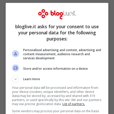
mondo del wrestling come Batista).
Insieme ai suoi compagni di ventura, Quill
sarà impegnato nella missione più difficile:
bloglive.it asks for your consent to use
salvare la galassia
dalle mire infide di
your personal data for the following
purposes:
Ronan.
Personalised advertising and content, advertising and
content measurement, audience research and
A dirigere questo cinecomic evento ci sarà
services development
lo stesso regista di
Thor: The dark world
e
Store and/or access information on a device
Super
,
James Gunn
, con un passato da
Learn more
autore per la popolare casa di produzione
Your personal data will be processed and information from
Troma, specializzata in B-Movies.
your device (cookies, unique identifiers, and other device
data) may be stored by, accessed by and shared with 319
partners, or used specifically by this site. We and our partners
may use precise geolocation data.
List of partners.
Some vendors may process your personal data on the basis