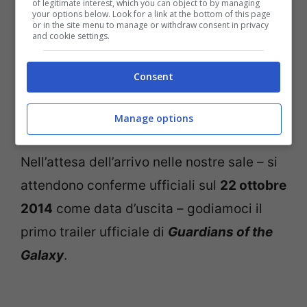
of legitimate interest, which you can object to by managing
your options below. Look for a link at the bottom of this page
or in the site menu to manage or withdraw consent in privacy
and cookie settings.
Consent
Manage options
Nell’attesa dell’arrivo nelle nostre sale – si
attendono conferme ufficiali sul
22 ottobre
2014
come data d’uscita – godiamoci il
primo trailer ufficiale di
Guardians of the
Galaxy
.