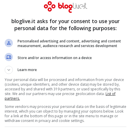
llia
(46,92% di share).
bloglive.it asks for your consent to use your
li italiani (37,29% di share) che avevano
personal data for the following purposes:
edizione targata Fazio-Littizzetto. Il
Personalised advertising and content, advertising and content
ra fisiologico e prevedibile, considerando
measurement, audience research and services development
l match di Champions League
Milan-Atletico
Store and/or access information on a device
 di share
). Nel complesso comunque il dato
Learn more
io.
Your personal data will be processed and information from your device
(cookies, unique identifiers, and other device data) may be stored by,
accessed by and shared with 319 partners, or used specifically by this
site. We and our partners may use precise geolocation data.
List of
partners.
Some vendors may process your personal data on the basis of legitimate
interest, which you can object to by managing your options below. Look
for a link at the bottom of this page or in the site menu to manage or
withdraw consent in privacy and cookie settings.