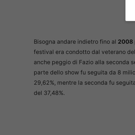
Bisogna andare indietro fino al
2008
festival era condotto dal veterano d
anche peggio di Fazio alla seconda se
parte dello show fu seguita da 8 mili
29,62%, mentre la seconda fu seguita
del 37,48%.