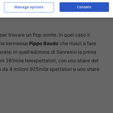
Manage options
Consent
per trovare un flop simile. In quel caso il
ella kermesse
Pippo Baudo
che riuscì a fare
rata: in quell’edizione di Sanremo la prima
oni 261mila telespettatori, con uno share del
 da 4 milioni 925mila spettatori e uno share