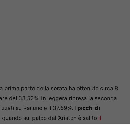
 la prima parte della serata ha ottenuto circa 8
are del 33,52%; in leggera ripresa la seconda
zzati su Rai uno e il 37.59%. I
picchi di
8 quando sul palco dell’Ariston è salito
il
 milioni e 551mila telespettatori) e alle 23.36