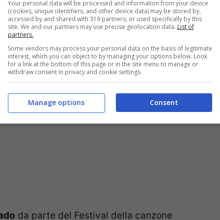
Your personal data will be processed and information from your device
tà che l’omaggio al grande Direttore
(cookies, unique identifiers, and other device data) may be stored by,
accessed by and shared with 319 partners, or used specifically by this
do legame che lo legava alla cultura
site. We and our partners may use precise geolocation data.
List of
partners.
rrato negli anni da un lungo e fruttuoso
Some vendors may process your personal data on the basis of legitimate
interest, which you can object to by managing your options below. Look
for a link at the bottom of this page or in the site menu to manage or
withdraw consent in privacy and cookie settings.
Manage options
Consent
bado
da parte del Festival della canzone