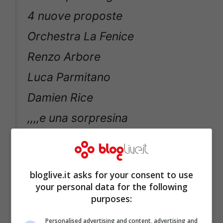
4 nuove proposte
Orchestra La Fenice
Renzo Arbore
Luca Parmitano
Damien Rice
,,,,e una sorpresina
— Giancarlo Leone
bloglive.it asks for your consent to use
(@giankaleone)
20 Febbraio
your personal data for the following
2014
purposes:
Personalised advertising and content, advertising and