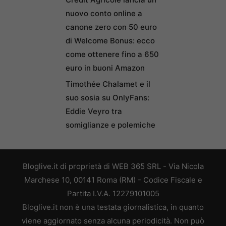
nuovo conto online a
canone zero con 50 euro
di Welcome Bonus: ecco
come ottenere fino a 650
euro in buoni Amazon
Timothée Chalamet e il
suo sosia su OnlyFans:
Eddie Veyro tra
somiglianze e polemiche
Bloglive.it di proprietà di WEB 365 SRL - Via Nicola
Marchese 10, 00141 Roma (RM) - Codice Fiscale e
Partita I.V.A. 12279101005
Bloglive.it non è una testata giornalistica, in quanto
viene aggiornato senza alcuna periodicità. Non può