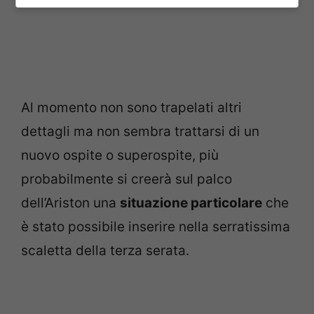
Al momento non sono trapelati altri
dettagli ma non sembra trattarsi di un
nuovo ospite o superospite, più
probabilmente si creerà sul palco
dell’Ariston una
situazione particolare
che
è stato possibile inserire nella serratissima
scaletta della terza serata.