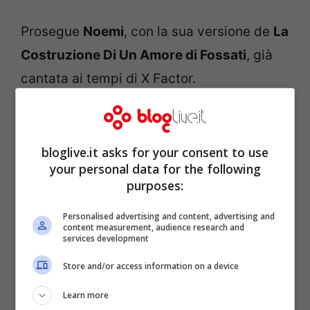
Prosegue
Noemi
, con la sua versione de
La
Costruzione Di Un Amore di Fossati
, già
cantata ai tempi di X Factor.
bloglive.it asks for your consent to use
your personal data for the following
purposes:
Personalised advertising and content, advertising and
content measurement, audience research and
services development
Store and/or access information on a device
Learn more
Il duetto più atteso arriva:
Francesco