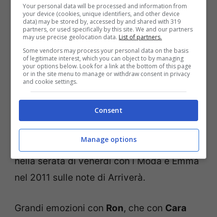
Your personal data will be processed and information from
Renga,
favorito numero 1 alla vittoria e
your device (cookies, unique identifiers, and other device
data) may be stored by, accessed by and shared with 319
primo nella classifica provvisoria, rende
partners, or used specifically by this site. We and our partners
may use precise geolocation data.
List of partners.
omaggio ad
Edoardo Bennato
, cantando
Some vendors may process your personal data on the basis
of legitimate interest, which you can object to by managing
Un Giorno Credi
, facendosi accompagnare
your options below. Look for a link at the bottom of this page
or in the site menu to manage or withdraw consent in privacy
da uno dei volti più amati dei Festival degli
and cookie settings.
ultimi anni,
Kekko
dei Modà. Il duetto è ben
Consent
riuscito, si vede grande alchimia tra i due.
L’arrivo di Kekko sembra un “favore
Manage options
ricambiato” a Renga, che aveva duettato
nella serata di venerdì con i Modà e Emma
nel 2011 sulle note di Arriverà.
Grandi emozioni con
Ron
, che con
Cara