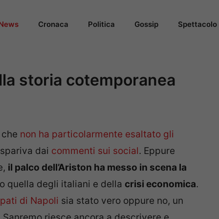
News
Cronaca
Politica
Gossip
Spettacolo
la storia cotemporanea
o che
non ha particolarmente esaltato gli
aspariva dai
commenti sui social
. Eppure
e,
il palco dell’Ariston ha messo in scena la
o quella degli italiani e della
crisi economica
.
pati di Napoli
sia stato vero oppure no, un
. Sanremo riesce ancora a descrivere e