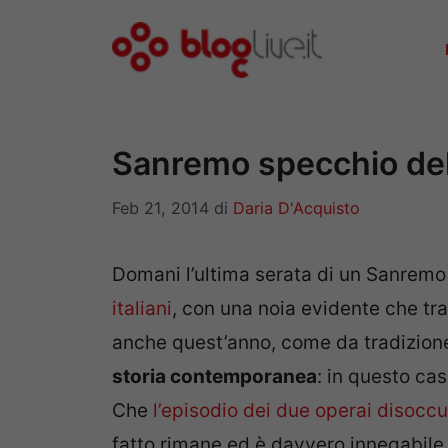
Vai
al
contenuto
Sanremo specchio del
Feb 21, 2014
di
Daria D'Acquisto
Domani l’ultima serata di un Sanrem
italiani
, con una noia evidente che tr
anche quest’anno, come da tradizion
storia contemporanea
: in questo cas
Che
l’episodio dei due operai disoccu
fatto rimane ed è davvero innegabile