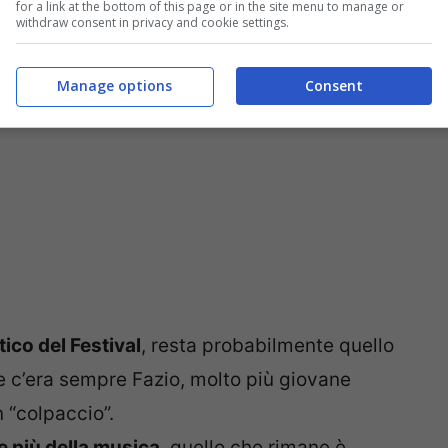
for a link at the bottom of this page or in the site menu to manage or
withdraw consent in privacy and cookie settings.
Manage options
Consent
co del Festival
, resta probabilmente quello
e c’era sempre Fazio, molto più giovane
n “colpaccio”.
e più della musica
, quello che rimane è