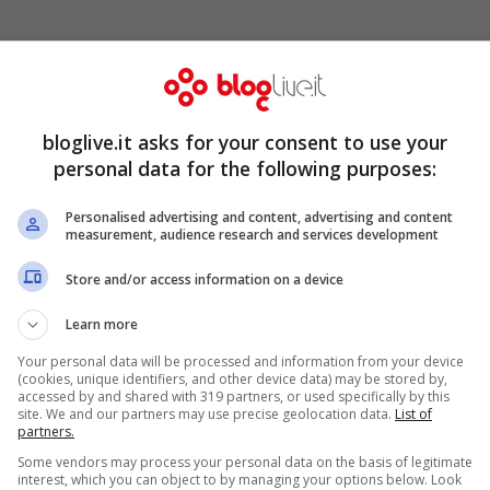
st’anno,
tanto atteso come pubblico
e
un comizio all’esterno
, per sfruttare ancora
bloglive.it asks for your consent to use your
a e a sua disposizione.
personal data for the following purposes:
restò in scena quasi un’ora, assieme a Gianni
stival, Rocco Papaleo e Pupo. Affrontarono la
Personalised advertising and content, advertising and content
measurement, audience research and services development
e elettorale
.
Store and/or access information on a device
otesta di eccellenza e più strettamente
Learn more
ndeva una riflessione sulla deriva di un certa
Your personal data will be processed and information from your device
(cookies, unique identifiers, and other device data) may be stored by,
i italiani:
nel 2010 fu l’orchestra ad
accessed by and shared with 319 partners, or used specifically by this
site. We and our partners may use precise geolocation data.
List of
partners.
sul palco in segno di dissenso verso
Some vendors may process your personal data on the basis of legitimate
e di Valerio Scanu, premiato invece dal
interest, which you can object to by managing your options below. Look