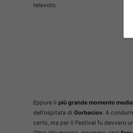
televoto.
Eppure il
più grande momento mediati
dell’ospitata di
Gorbaciov
. A condurr
certo, ma per il Festival fu davvero u
Oltre alla musica, insomma, anzi
fors