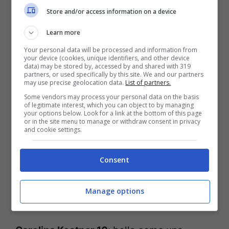
Alberto Tomba, avrebbe dovuto avere un
Store and/or access information on a device
approccio ben diverso dopo l’impresa in
Learn more
Canada. Razzoli ha promesso di riscattarsi:
Your personal data will be processed and information from
your device (cookies, unique identifiers, and other device
vediamo se sarà di parola.
data) may be stored by, accessed by and shared with 319
partners, or used specifically by this site. We and our partners
may use precise geolocation data.
List of partners.
Some vendors may process your personal data on the basis
of legitimate interest, which you can object to by managing
your options below. Look for a link at the bottom of this page
or in the site menu to manage or withdraw consent in privacy
and cookie settings.
Consent
Manage options