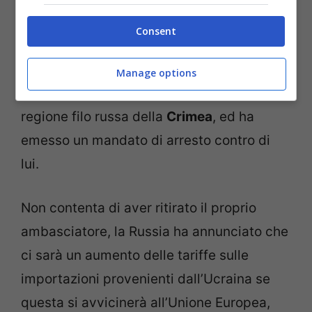
Facebook
l’avvio di un procedimento
Consent
penale per omicidio di massa contro il
deposto presidente
Viktor Yanukovich
Manage options
che, lo scorso sabato è stato visto nella
regione filo russa della
Crimea
, ed ha
emesso un mandato di arresto contro di
lui.
Non contenta di aver ritirato il proprio
ambasciatore, la Russia ha annunciato che
ci sarà un aumento delle tariffe sulle
importazioni provenienti dall’Ucraina se
questa si avvicinerà all’Unione Europea,