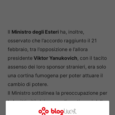
Il
Ministro degli Esteri
ha, inoltre,
osservato che l’accordo raggiunto il 21
febbraio, tra l’opposizione e l’allora
presidente
Viktor Yanukovich
, con il tacito
assenso dei loro sponsor stranieri, era solo
una cortina fumogena per poter attuare il
cambio di potere.
Il Ministro sottolinea la preoccupazione per
la legittimità dei provvedimenti presi dalla
Rada
, il Parlamento ucraino, alcuni dei