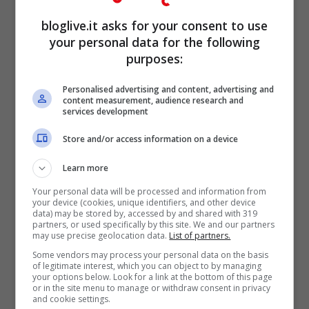
quali violerebbero i diritti umani delle
bloglive.it asks for your consent to use
popolazioni di lingua russa e di altre
your personal data for the following
minoranze che vivono nel Paese.
purposes:
Personalised advertising and content, advertising and
content measurement, audience research and
services development
Store and/or access information on a device
Learn more
Your personal data will be processed and information from
your device (cookies, unique identifiers, and other device
data) may be stored by, accessed by and shared with 319
partners, or used specifically by this site. We and our partners
may use precise geolocation data.
List of partners.
Some vendors may process your personal data on the basis
of legitimate interest, which you can object to by managing
your options below. Look for a link at the bottom of this page
Intanto, il
Ministro dell’Interno, Asdén
or in the site menu to manage or withdraw consent in privacy
and cookie settings.
Avakov
, ha annunciato dal suo account