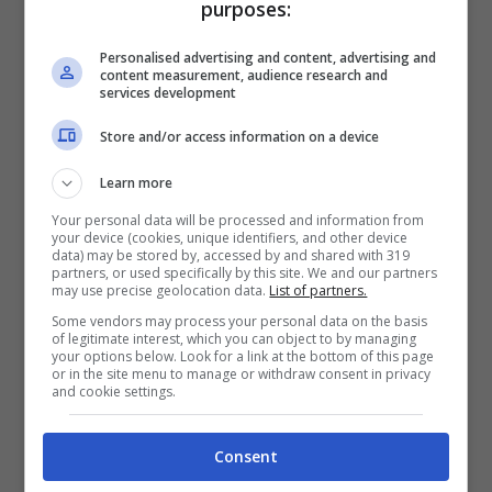
purposes:
30,91% che a Sochi ha ottenuto due
medaglie d’oro per la Slovenia,
Personalised advertising and content, advertising and
content measurement, audience research and
rispettivamente nella discesa libera e nel
services development
super gigante. Passando alla categoria
Store and/or access information on a device
Best Selfie Athlete
, ossia l’atleta che ha
Learn more
ottenuto più
feedback o engagement rate
Your personal data will be processed and information from
per gli autoscatti
your device (cookies, unique identifiers, and other device
, al primo posto troviamo
data) may be stored by, accessed by and shared with 319
partners, or used specifically by this site. We and our partners
Tina Maze
(30,91%) che ha avuto più di
may use precise geolocation data.
List of partners.
un’occasione per scattarsi una fotografia
Some vendors may process your personal data on the basis
of legitimate interest, which you can object to by managing
dopo le vittorie olimpiche. Al secondo
your options below. Look for a link at the bottom of this page
or in the site menu to manage or withdraw consent in privacy
posto
Torah Bright
(20,80%), anche lei
and cookie settings.
impegnata a immortalare i suoi momenti a
Consent
Sochi. Terzo posto, infine, per lo sciatore