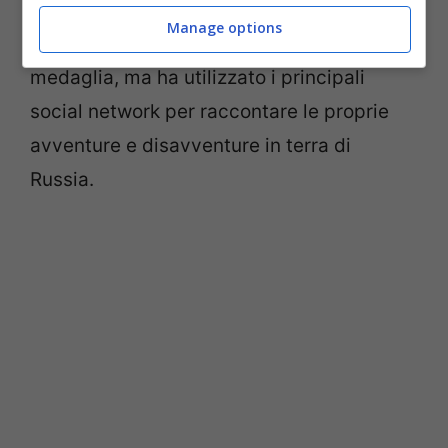
tedesco
Felix Neureuther
(18,90%), che
Manage options
non è riuscito a ottenere nessuna
medaglia, ma ha utilizzato i principali
social network per raccontare le proprie
avventure e disavventure in terra di
Russia.