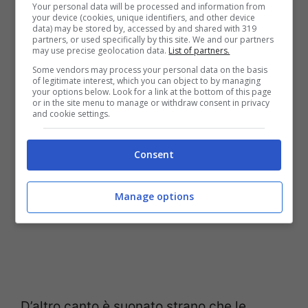
Your personal data will be processed and information from
giorni è estremamente instabile
, e non
your device (cookies, unique identifiers, and other device
data) may be stored by, accessed by and shared with 319
sarebbe la prima volta che, credendo di
partners, or used specifically by this site. We and our partners
may use precise geolocation data.
List of partners.
fare il bene del Paese, il popolo si schiera
Some vendors may process your personal data on the basis
con la persona sbagliata.
of legitimate interest, which you can object to by managing
your options below. Look for a link at the bottom of this page
or in the site menu to manage or withdraw consent in privacy
and cookie settings.
Consent
Manage options
D’altro canto è suonato strano che le