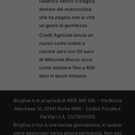
Federico Venco: Il tragico
destino del motociclista
che ha pagato con la vita
un gesto di gentilezza
Credit Agricole lancia un
nuovo conto online a
canone zero con 50 euro
di Welcome Bonus: ecco
come ottenere fino a 650
euro in buoni Amazon
Bloglive.it di proprietà di WEB 365 SRL - Via Nicola
Marchese 10, 00141 Roma (RM) - Codice Fiscale e
Partita I.V.A. 12279101005
Bloglive.it non è una testata giornalistica, in quanto
viene aggiornato senza alcuna periodicità. Non può