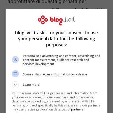
approfittare di questa giornata per
conoscere e vivere il Carnevale delle città
italiane, grazie anche a pacchetti weekend
competitivi e la gratuità del B&B Day.
bloglive.it asks for your consent to use
your personal data for the following
Il B&B produce ricchezza, dà lavoro a
purposes:
migliaia di persone, fa rivivere i centri
Personalised advertising and content, advertising and
storici ed è una alternativa paragonabile
content measurement, audience research and
services development
alla ricettività alberghiera. Questi sono
Store and/or access information on a device
alcuni dei motivi principali che spiegano
Learn more
l’aumento esponenziale proprio dei B&B –
Your personal data will be processed and information from
che in Italia sono ormai più di 20 mila – e
your device (cookies, unique identifiers, and other device
data) may be stored by, accessed by and shared with 319
anche quello delle prenotazioni che, negli
partners, or used specifically by this site. We and our partners
may use precise geolocation data.
List of partners.
ultimi anni, è, infatti, aumentato