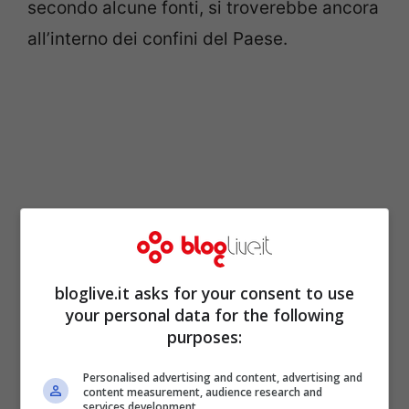
secondo alcune fonti, si troverebbe ancora
all’interno dei confini del Paese.
bloglive.it asks for your consent to use
your personal data for the following
purposes:
Ad alimentare la tensione anche una serie
di esercitazioni ordinate dal presidente
Personalised advertising and content, advertising and
content measurement, audience research and
Putin
che, secondo i suoi portavoce, sono
services development