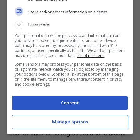
operazioni di routine, ma inserite nel
Store and/or access information on a device
contesto attuale non fanno altro che
Learn more
aumentare la preoccupazione e lo stato di
Your personal data will be processed and information from
allerta.
your device (cookies, unique identifiers, and other device
data) may be stored by, accessed by and shared with 319
Le preoccupazioni maggiori riguardano ora
partners, or used specifically by this site. We and our partners
may use precise geolocation data.
List of partners.
la capitale Sinferopoli che, a seguito degli
Some vendors may process your personal data on the basis
of legitimate interest, which you can object to by managing
stravolgimenti avvenuti nel governo
your options below. Look for a link at the bottom of this page
or in the site menu to manage or withdraw consent in privacy
centrale, ha visto sorgere scontri tra gli
and cookie settings.
oppositori del nuovo regime e la
Comunità
dei Tartari della Crimea.
Consent
Manage options
La polizia ha fatto fatica a sedare gli
scontri che hanno registrato anche alcuni